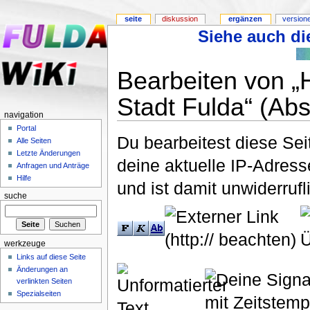
seite
diskussion
ergänzen
version
Siehe auch die
Bearbeiten von „
Stadt Fulda“ (Abs
navigation
Portal
Du bearbeitest diese Se
Alle Seiten
Letzte Änderungen
deine aktuelle IP-Adress
Anfragen und Anträge
Hilfe
und ist damit unwiderruf
suche
werkzeuge
Links auf diese Seite
Änderungen an
verlinkten Seiten
Spezialseiten