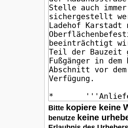
kopiere keine 
Bitte
keine urheb
benutze
Erlaubnis des Urhebers