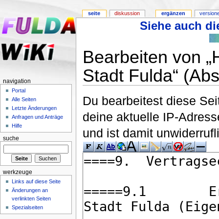
seite
diskussion
ergänzen
version
Siehe auch die
Bearbeiten von „
Stadt Fulda“ (Abs
navigation
Portal
Du bearbeitest diese Se
Alle Seiten
Letzte Änderungen
deine aktuelle IP-Adress
Anfragen und Anträge
Hilfe
und ist damit unwiderruf
suche
werkzeuge
Links auf diese Seite
Änderungen an
verlinkten Seiten
Spezialseiten