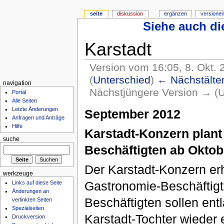
seite
diskussion
ergänzen
versionen
Siehe auch die
Karstadt
Version vom 16:05, 8. Okt.
(
Unterschied
)
← Nächstälter
navigation
Nächstjüngere Version → (U
Portal
Alle Seiten
Letzte Änderungen
September 2012
Anfragen und Anträge
Hilfe
Karstadt-Konzern plan
suche
Beschäftigten ab Oktob
Der Karstadt-Konzern erh
werkzeuge
Gastronomie-Beschäftigt
Links auf diese Seite
Änderungen an
Beschäftigten sollen ent
verlinkten Seiten
Spezialseiten
Karstadt-Tochter wieder 
Druckversion