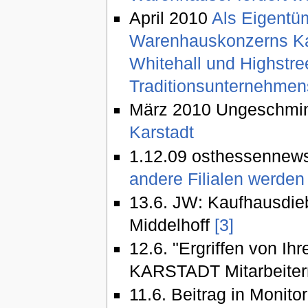
April 2010
Als Eigentü
Warenhauskonzerns Ka
Whitehall und Highstre
Traditionsunternehmens
März 2010 Ungeschmi
Karstadt
1.12.09 osthessennew
andere Filialen werde
13.6. JW: Kaufhausdieb
Middelhoff
[3]
12.6. "Ergriffen von Ihr
KARSTADT Mitarbeite
11.6. Beitrag in Monito