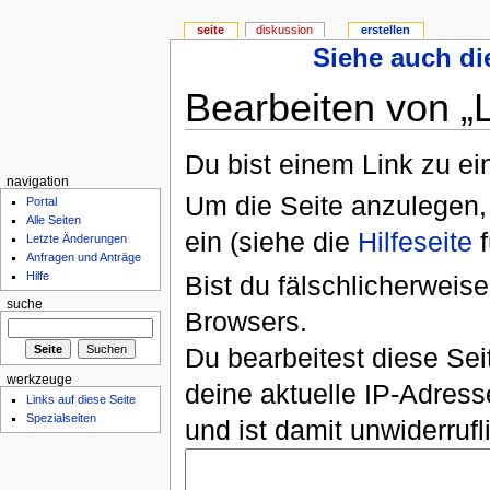
seite
diskussion
erstellen
Siehe auch die
Bearbeiten von „L
Du bist einem Link zu ein
navigation
Um die Seite anzulegen,
Portal
Alle Seiten
ein (siehe die
Hilfeseite
f
Letzte Änderungen
Anfragen und Anträge
Hilfe
Bist du fälschlicherweise
suche
Browsers.
Du bearbeitest diese Se
werkzeuge
deine aktuelle IP-Adress
Links auf diese Seite
Spezialseiten
und ist damit unwiderruf