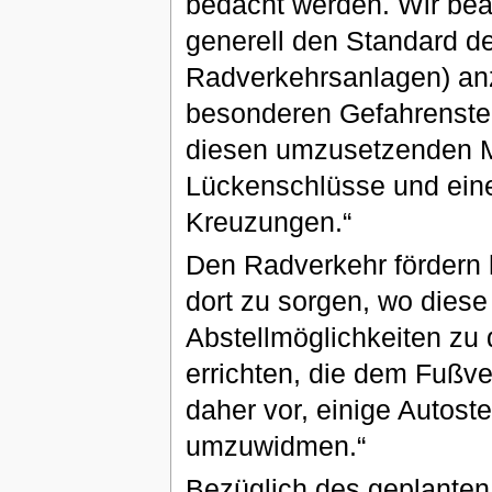
bedacht werden. Wir be
generell den Standard d
Radverkehrsanlagen) anz
besonderen Gefahrenstell
diesen umzusetzenden 
Lückenschlüsse und ein
Kreuzungen.“
Den Radverkehr fördern h
dort zu sorgen, wo dies
Abstellmöglichkeiten zu 
errichten, die dem Fußve
daher vor, einige Autost
umzuwidmen.“
Bezüglich des geplanten