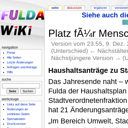
seite
diskussion
ergänzen
versionen
Siehe auch die
Platz fÃ¼r Mensc
Version vom 23:55, 9. Dez.
navigation
(Unterschied) ← Nächstältere
Portal
Nächstjüngere Version → (U
Alle Seiten
Letzte Änderungen
Anfragen und Anträge
Haushaltsanträge zu St
Hilfe
Das Jahresende naht – wi
suche
Fulda der Haushaltsplan
Stadtverordnetenfraktion
werkzeuge
Links auf diese Seite
hat 21 Änderungsanträge
Änderungen an
verlinkten Seiten
„Im Bereich Umwelt, Stad
Spezialseiten
Druckversion