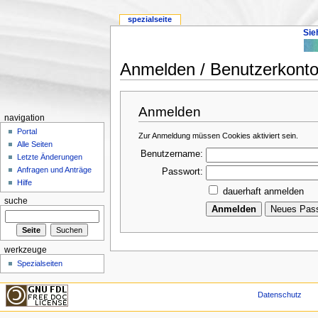
spezialseite
Sie
Anmelden / Benutzerkonto 
Anmelden
navigation
Portal
Zur Anmeldung müssen Cookies aktiviert sein.
Alle Seiten
Benutzername:
Letzte Änderungen
Anfragen und Anträge
Passwort:
Hilfe
dauerhaft anmelden
suche
werkzeuge
Spezialseiten
Datenschutz