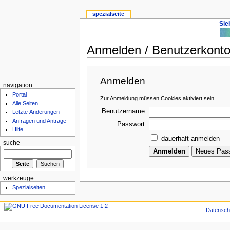
spezialseite
Sie
Anmelden / Benutzerkonto 
Anmelden
navigation
Portal
Zur Anmeldung müssen Cookies aktiviert sein.
Alle Seiten
Benutzername:
Letzte Änderungen
Anfragen und Anträge
Passwort:
Hilfe
dauerhaft anmelden
suche
werkzeuge
Spezialseiten
Datensch