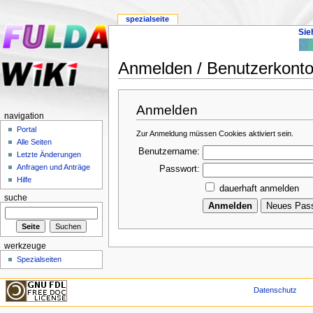
spezialseite
Sie
Anmelden / Benutzerkonto 
Anmelden
navigation
Portal
Zur Anmeldung müssen Cookies aktiviert sein.
Alle Seiten
Benutzername:
Letzte Änderungen
Anfragen und Anträge
Passwort:
Hilfe
dauerhaft anmelden
suche
werkzeuge
Spezialseiten
Datenschutz