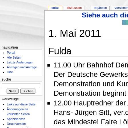
seite
diskussion
ergänzen
versionen
Siehe auch die
1. Mai 2011
Fulda
navigation
Portal
Alle Seiten
Letzte Änderungen
11.00 Uhr Bahnhof Dem
Anfragen und Anträge
Der Deutsche Gewerksc
Hilfe
suche
Demonstration und Kun
Demonstration beginnt
werkzeuge
12.00 Hauptredner der
Links auf diese Seite
Änderungen an
Hans- Jürgen Sitt, ver
verlinkten Seiten
Spezialseiten
das Mindeste! Faire Löh
Druckversion