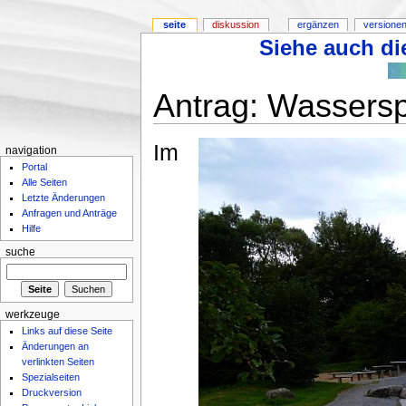
seite
diskussion
ergänzen
versionen
Siehe auch die
Antrag: Wassersp
Im
navigation
Portal
Alle Seiten
Letzte Änderungen
Anfragen und Anträge
Hilfe
suche
werkzeuge
Links auf diese Seite
Änderungen an
verlinkten Seiten
Spezialseiten
Druckversion