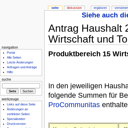
seite
diskussion
ergänzen
versionen
Siehe auch die
Antrag Haushalt 
Wirtschaft und T
navigation
Produktbereich 15 Wirt
Portal
Alle Seiten
Letzte Änderungen
Anfragen und Anträge
Hilfe
suche
In den jeweiligen Haush
folgende Summen für Besc
werkzeuge
ProCommunitas
enthalt
Links auf diese Seite
Änderungen an
verlinkten Seiten
Spezialseiten
Druckversion