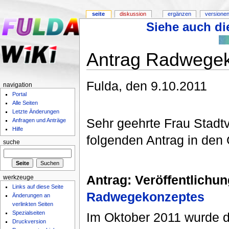
seite
diskussion
ergänzen
versionen
Siehe auch die
Antrag Radwege
Fulda, den 9.10.2011
navigation
Portal
Alle Seiten
Letzte Änderungen
Sehr geehrte Frau Stadtv
Anfragen und Anträge
Hilfe
folgenden Antrag in den
suche
Antrag: Veröffentlichu
werkzeuge
Links auf diese Seite
Radwegekonzeptes
Änderungen an
verlinkten Seiten
Spezialseiten
Im Oktober 2011 wurde
Druckversion