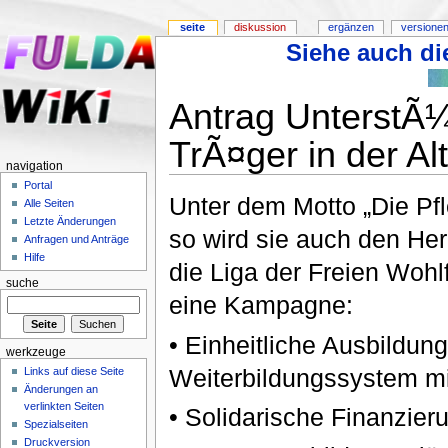
seite
diskussion
ergänzen
versionen
Siehe auch die
Antrag UnterstÃ
TrÃ¤ger in der Alt
navigation
Portal
Unter dem Motto „Die P
Alle Seiten
Letzte Änderungen
so wird sie auch den Her
Anfragen und Anträge
Hilfe
die Liga der Freien Wohl
suche
eine Kampagne:
• Einheitliche Ausbildun
werkzeuge
Weiterbildungssystem m
Links auf diese Seite
Änderungen an
verlinkten Seiten
• Solidarische Finanzier
Spezialseiten
Druckversion