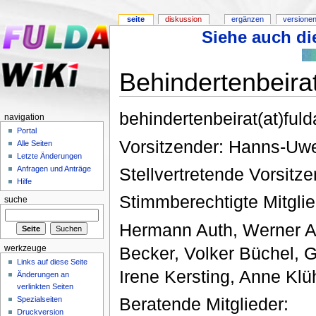
seite
diskussion
ergänzen
versionen
Siehe auch die
Behindertenbeira
behindertenbeirat(at)fuld
navigation
Portal
Vorsitzender: Hanns-Uw
Alle Seiten
Letzte Änderungen
Stellvertretende Vorsit
Anfragen und Anträge
Hilfe
Stimmberechtigte Mitglie
suche
Hermann Auth, Werner A
Becker, Volker Büchel, G
werkzeuge
Links auf diese Seite
Irene Kersting, Anne Kl
Änderungen an
verlinkten Seiten
Beratende Mitglieder:
Spezialseiten
Druckversion