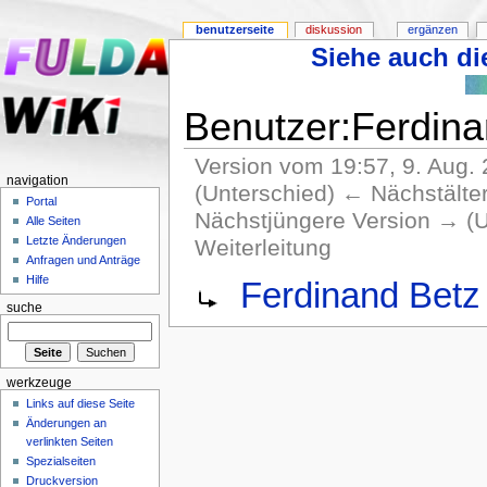
benutzerseite
diskussion
ergänzen
Siehe auch die
Benutzer:Ferdin
Version vom 19:57, 9. Aug.
navigation
(Unterschied) ← Nächstältere
Portal
Nächstjüngere Version → (U
Alle Seiten
Letzte Änderungen
Weiterleitung
Anfragen und Anträge
Hilfe
Ferdinand Betz
suche
werkzeuge
Links auf diese Seite
Änderungen an
verlinkten Seiten
Spezialseiten
Druckversion