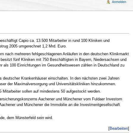
Anmelden
schäftigt Capio ca. 13.500 Mitarbeiter in rund 100 Kliniken und
etrug 2005 umgerechnet 1,2 Mrd. Euro.
rn nach mehreren fehlgeschlagenen Anläufen in den deutschen Klinikmarkt
besitzt fünf Kliniken mit 750 Beschäftigten in Bayern, Niedersachsen und
hr als 100 Einrichtungen im Gesundheitswesen zählen in Deutschland zu
ess deutscher Krankenhäuser einschalten. In den nächsten zwei Jahren
äuser der Maximalversorgung und Universitätskliniken hinzukommen.
 Mitarbeiter sollen auf mindestens 50 aufgestockt werden.
s Versicherungskonzerns Aachener und Münchener vom Fuldaer Investorn
e Aachener und Münchener die Immobilie an die Investmentgesellschaft
e, dem Münsterfeld sein wird.
[
Bearbeiten
]