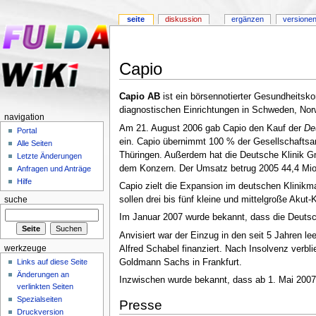
seite
diskussion
ergänzen
versionen
Capio
Capio AB
ist ein börsennotierter Gesundheitsko
diagnostischen Einrichtungen in Schweden, Nor
navigation
Am 21. August 2006 gab Capio den Kauf der
De
Portal
ein. Capio übernimmt 100 % der Gesellschaftsan
Alle Seiten
Thüringen. Außerdem hat die Deutsche Klinik G
Letzte Änderungen
dem Konzern. Der Umsatz betrug 2005 44,4 Mio
Anfragen und Anträge
Hilfe
Capio zielt die Expansion im deutschen Klinikm
sollen drei bis fünf kleine und mittelgroße Ak
suche
Im Januar 2007 wurde bekannt, dass die Deutsch
Anvisiert war der Einzug in den seit 5 Jahren 
werkzeuge
Alfred Schabel finanziert. Nach Insolvenz verb
Goldmann Sachs in Frankfurt.
Links auf diese Seite
Änderungen an
Inzwischen wurde bekannt, dass ab 1. Mai 2007
verlinkten Seiten
Spezialseiten
Presse
Druckversion