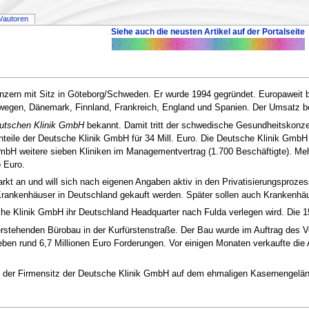
/autoren
Siehe auch die neusten Artikel auf der Portalseite
nzern mit Sitz in Göteborg/Schweden. Er wurde 1994 gegründet. Europaweit be
wegen, Dänemark, Finnland, Frankreich, England und Spanien. Der Umsatz b
utschen Klinik GmbH
bekannt. Damit tritt der schwedische Gesundheitskonze
teile der Deutsche Klinik GmbH für 34 Mill. Euro. Die Deutsche Klinik GmbH 
mbH weitere sieben Kliniken im Managementvertrag (1.700 Beschäftigte). Me
 Euro.
arkt an und will sich nach eigenen Angaben aktiv in den Privatisierungsproz
ut-Krankenhäuser in Deutschland gekauft werden. Später sollen auch Krankenh
e Klinik GmbH ihr Deutschland Headquarter nach Fulda verlegen wird. Die 15
leerstehenden Bürobau in der Kurfürstenstraße. Der Bau wurde im Auftrag de
lieben rund 6,7 Millionen Euro Forderungen. Vor einigen Monaten verkaufte di
 der Firmensitz der Deutsche Klinik GmbH auf dem ehmaligen Kasernengeländ