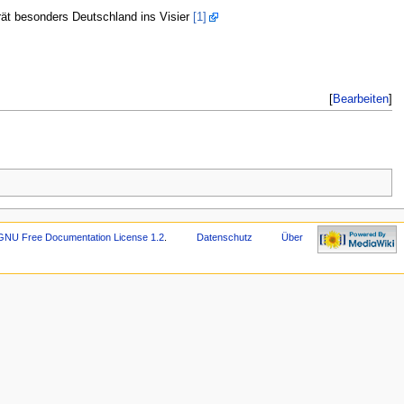
rät besonders Deutschland ins Visier
[1]
[
Bearbeiten
]
GNU Free Documentation License 1.2
.
Datenschutz
Über