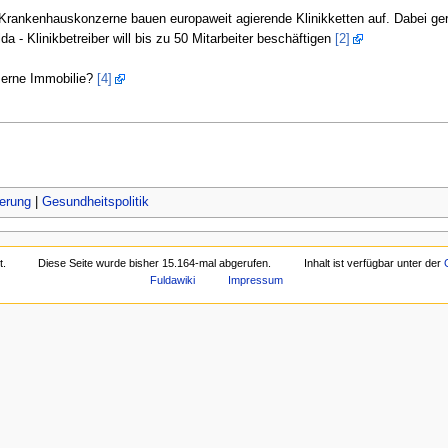
 Krankenhauskonzerne bauen europaweit agierende Klinikketten auf. Dabei ge
da - Klinikbetreiber will bis zu 50 Mitarbeiter beschäftigen
[2]
äserne Immobilie?
[4]
ierung
|
Gesundheitspolitik
t.
Diese Seite wurde bisher 15.164-mal abgerufen.
Inhalt ist verfügbar unter der
Fuldawiki
Impressum