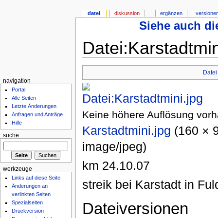
datei
diskussion
ergänzen
versione
Siehe auch die
Datei:Karstadtmin
Datei
navigation
Portal
Alle Seiten
Letzte Änderungen
Keine höhere Auflösung vor
Anfragen und Anträge
Hilfe
Karstadtmini.jpg
‎ (160 ×
suche
image/jpeg)
km 24.10.07
werkzeuge
Links auf diese Seite
streik bei Karstadt in Ful
Änderungen an
verlinkten Seiten
Dateiversionen
Spezialseiten
Druckversion