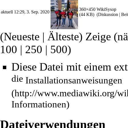
360×450
WikiSysop
aktuell
12:29, 3. Sep. 2020
(44 KB)
(
Diskussion
|
Bei
(Neueste | Älteste) Zeige (n
100
|
250
|
500
)
Diese Datei mit einem ex
die
Installationsanweisungen
Informationen)
Dateiverwendungen