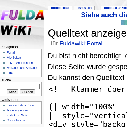
projektseite
diskussion
quelltext anze
Siehe auch die
Quelltext anzeig
für
Fuldawiki:Portal
navigation
Portal
Du bist nicht berechtigt,
Alle Seiten
Letzte Änderungen
Diese Seite wurde gespe
Anfragen und Anträge
Hilfe
Du kannst den Quelltext 
suche
werkzeuge
Links auf diese Seite
Änderungen an
verlinkten Seiten
Spezialseiten