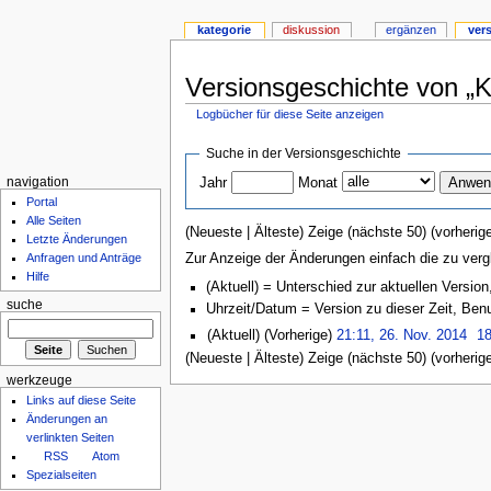
kategorie
diskussion
ergänzen
ver
Versionsgeschichte von „
Logbücher für diese Seite anzeigen
Suche in der Versionsgeschichte
Jahr
Monat
navigation
Portal
Alle Seiten
(Neueste | Älteste) Zeige (nächste 50) (vorherige
Letzte Änderungen
Zur Anzeige der Änderungen einfach die zu verg
Anfragen und Anträge
Hilfe
(Aktuell) = Unterschied zur aktuellen Version
suche
Uhrzeit/Datum = Version zu dieser Zeit, Be
(Aktuell) (Vorherige)
21:11, 26. Nov. 2014
18
(Neueste | Älteste) Zeige (nächste 50) (vorherige
werkzeuge
Links auf diese Seite
Änderungen an
verlinkten Seiten
RSS
Atom
Spezialseiten