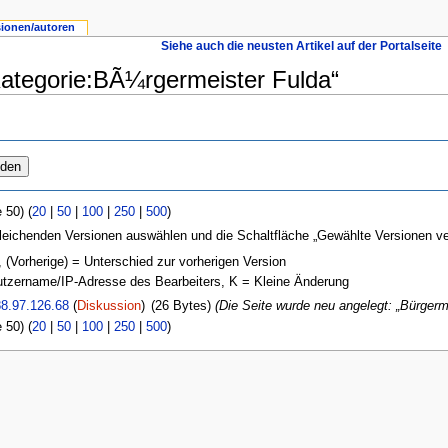
sionen/autoren
Siehe auch die neusten Artikel auf der Portalseite
Kategorie:BÃ¼rgermeister Fulda“
 50) (
20
|
50
|
100
|
250
|
500
)
leichenden Versionen auswählen und die Schaltfläche „Gewählte Versionen ver
, (Vorherige) = Unterschied zur vorherigen Version
nutzername/IP-Adresse des Bearbeiters, K = Kleine Änderung
8.97.126.68
(
Diskussion
)
(26 Bytes)
(Die Seite wurde neu angelegt: „Bürgerm
 50) (
20
|
50
|
100
|
250
|
500
)