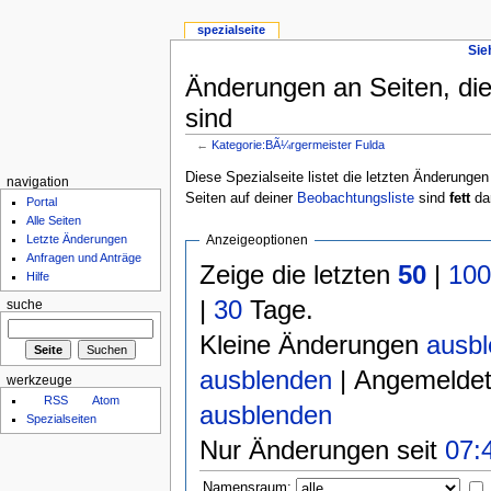
spezialseite
Sie
Änderungen an Seiten, die
sind
←
Kategorie:BÃ¼rgermeister Fulda
Diese Spezialseite listet die letzten Änderungen
navigation
Seiten auf deiner
Beobachtungsliste
sind
fett
dar
Portal
Alle Seiten
Anzeigeoptionen
Letzte Änderungen
Anfragen und Anträge
Zeige die letzten
50
|
10
Hilfe
|
30
Tage.
suche
Kleine Änderungen
ausb
ausblenden
| Angemelde
werkzeuge
RSS
Atom
ausblenden
Spezialseiten
Nur Änderungen seit
07:
Namensraum: