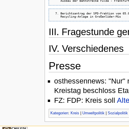
  7. Berichtsantrag der SPD-Fraktion vom 05.0
III. Fragestunde 
IV. Verschiedenes
Presse
osthessennews: "Nur" n
Kreistag beschloss Et
FZ: FDP: Kreis soll
Alte
Kategorien
:
Kreis
|
Umweltpolitik
|
Sozialpolitik