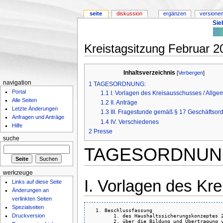
seite
diskussion
ergänzen
versionen
Sie
Kreistagsitzung Februar 2
Inhaltsverzeichnis
[
Verbergen
]
navigation
1
TAGESORDNUNG:
Portal
1.1
I. Vorlagen des Kreisausschusses / Allge
Alle Seiten
1.2
II. Anträge
Letzte Änderungen
1.3
III. Fragestunde gemäß § 17 Geschäftsor
Anfragen und Anträge
1.4
IV. Verschiedenes
Hilfe
2
Presse
suche
TAGESORDNUN
werkzeuge
I. Vorlagen des Kr
Links auf diese Seite
Änderungen an
verlinkten Seiten
Spezialseiten
  1. Beschlussfassung

Druckversion
        1. des Haushaltssicherungskonzeptes 2
        2. über die Bildung und Übertragung v