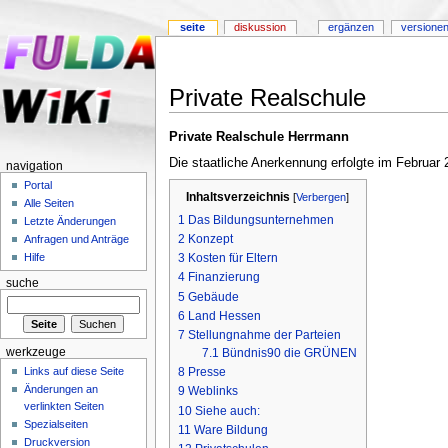
seite
diskussion
ergänzen
versionen
Private Realschule
Private Realschule Herrmann
Die staatliche Anerkennung erfolgte im Februa
navigation
Portal
Inhaltsverzeichnis
[
Verbergen
]
Alle Seiten
1
Das Bildungsunternehmen
Letzte Änderungen
2
Konzept
Anfragen und Anträge
3
Kosten für Eltern
Hilfe
4
Finanzierung
suche
5
Gebäude
6
Land Hessen
7
Stellungnahme der Parteien
werkzeuge
7.1
Bündnis90 die GRÜNEN
Links auf diese Seite
8
Presse
Änderungen an
9
Weblinks
verlinkten Seiten
10
Siehe auch:
Spezialseiten
11
Ware Bildung
Druckversion