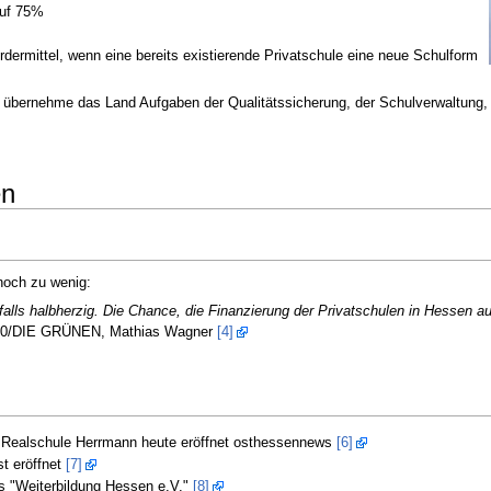
auf 75%
dermittel, wenn eine bereits existierende Privatschule eine neue Schulform
übernehme das Land Aufgaben der Qualitätssicherung, der Schulverwaltung, L
en
noch zu wenig:
alls halbherzig. Die Chance, die Finanzierung der Privatschulen in Hessen auf
S 90/DIE GRÜNEN, Mathias Wagner
[4]
e Realschule Herrmann heute eröffnet osthessennews
[6]
st eröffnet
[7]
es "Weiterbildung Hessen e.V."
[8]