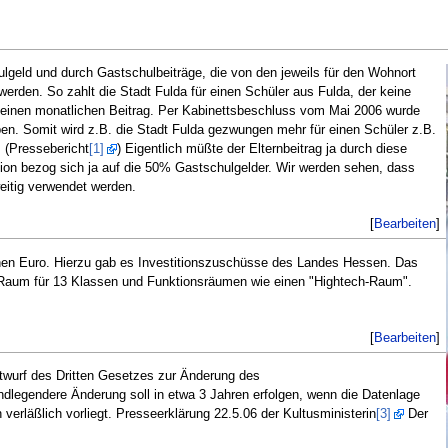
lgeld und durch Gastschulbeiträge, die von den jeweils für den Wohnort
erden. So zahlt die Stadt Fulda für einen Schüler aus Fulda, der keine
t einen monatlichen Beitrag. Per Kabinettsbeschluss vom Mai 2006 wurde
n. Somit wird z.B. die Stadt Fulda gezwungen mehr für einen Schüler z.B.
 (Pressebericht
[1]
) Eigentlich müßte der Elternbeitrag ja durch diese
on bezog sich ja auf die 50% Gastschulgelder. Wir werden sehen, dass
eitig verwendet werden.
[
Bearbeiten
]
onen Euro. Hierzu gab es Investitionszuschüsse des Landes Hessen. Das
aum für 13 Klassen und Funktionsräumen wie einen "Hightech-Raum".
[
Bearbeiten
]
ntwurf des Dritten Gesetzes zur Änderung des
ndlegendere Änderung soll in etwa 3 Jahren erfolgen, wenn die Datenlage
verläßlich vorliegt. Presseerklärung 22.5.06 der Kultusministerin
[3]
Der