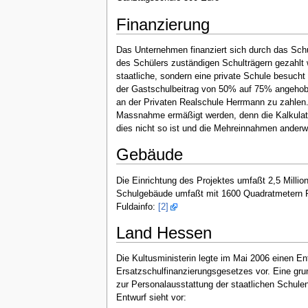
Finanzierung
Das Unternehmen finanziert sich durch das Schu
des Schülers zuständigen Schulträgern gezahlt w
staatliche, sondern eine private Schule besuch
der Gastschulbeitrag von 50% auf 75% angehobe
an der Privaten Realschule Herrmann zu zahlen.
Massnahme ermäßigt werden, denn die Kalkulati
dies nicht so ist und die Mehreinnahmen anderw
Gebäude
Die Einrichtung des Projektes umfaßt 2,5 Milli
Schulgebäude umfaßt mit 1600 Quadratmetern R
Fuldainfo:
[2]
Land Hessen
Die Kultusministerin legte im Mai 2006 einen E
Ersatzschulfinanzierungsgesetzes vor. Eine gru
zur Personalausstattung der staatlichen Schulen 
Entwurf sieht vor: