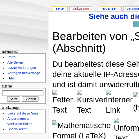
seite
diskussion
ergänzen
version
Siehe auch die
Bearbeiten von 
(Abschnitt)
navigation
Portal
Du bearbeitest diese Se
Alle Seiten
Letzte Änderungen
deine aktuelle IP-Adress
Anfragen und Anträge
Hilfe
und ist damit unwiderruf
suche
werkzeuge
Links auf diese Seite
Änderungen an
verlinkten Seiten
Spezialseiten