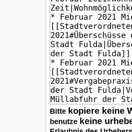
kopiere keine 
Bitte
keine urheb
benutze
Erlaubnis des Urhebers