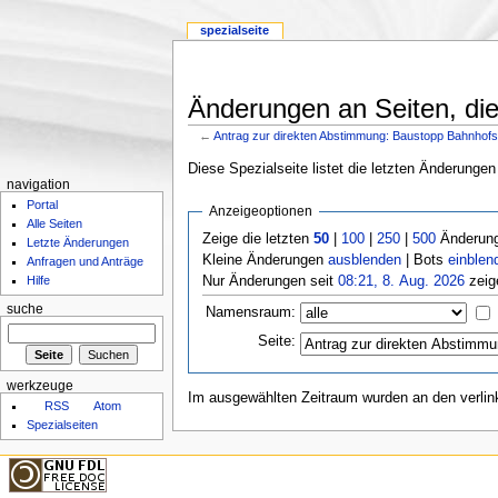
spezialseite
Änderungen an Seiten, die
←
Antrag zur direkten Abstimmung: Baustopp Bahnhof
Diese Spezialseite listet die letzten Änderungen
navigation
Portal
Anzeigeoptionen
Alle Seiten
Zeige die letzten
50
|
100
|
250
|
500
Änderung
Letzte Änderungen
Kleine Änderungen
ausblenden
| Bots
einblen
Anfragen und Anträge
Nur Änderungen seit
08:21, 8. Aug. 2026
zeig
Hilfe
suche
Namensraum:
Seite:
werkzeuge
Im ausgewählten Zeitraum wurden an den verli
RSS
Atom
Spezialseiten