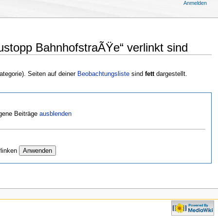
Anmelden
stopp BahnhofstraÃŸe“ verlinkt sind
ategorie). Seiten auf deiner
Beobachtungsliste
sind
fett
dargestellt.
gene Beiträge
ausblenden
rlinken