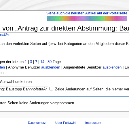
Siehe auch die neusten Artikel auf der Portalseite
 von „Antrag zur direkten Abstimmung: Bau
straÃŸe
 an den verlinkten Seiten auf (bzw. bei Kategorien an den Mitgliedern dieser K
en der letzten
1
|
3
|
7
|
14
|
30
Tage.
den
| Anonyme Benutzer
ausblenden
| Angemeldete Benutzer
ausblenden
| Ei
en.
Auswahl umkehren
Zeige Änderungen auf Seiten, die hierher ve
nkten Seiten keine Änderungen vorgenommen.
Datenschutz
Über Fuldawiki
Impressum