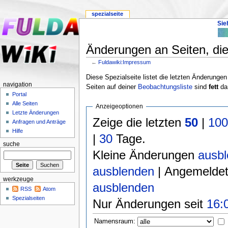
spezialseite
Sie
Änderungen an Seiten, die
←
Fuldawiki:Impressum
Diese Spezialseite listet die letzten Änderungen
navigation
Seiten auf deiner
Beobachtungsliste
sind
fett
dar
Portal
Alle Seiten
Anzeigeoptionen
Letzte Änderungen
Zeige die letzten
50
|
10
Anfragen und Anträge
Hilfe
|
30
Tage.
suche
Kleine Änderungen
ausb
ausblenden
| Angemelde
werkzeuge
ausblenden
RSS
Atom
Spezialseiten
Nur Änderungen seit
16:
Namensraum: