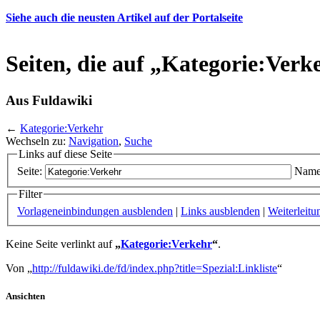
Siehe auch die neusten Artikel auf der Portalseite
Seiten, die auf „Kategorie:Verk
Aus Fuldawiki
←
Kategorie:Verkehr
Wechseln zu:
Navigation
,
Suche
Links auf diese Seite
Seite:
Name
Filter
Vorlageneinbindungen ausblenden
|
Links ausblenden
|
Weiterleit
Keine Seite verlinkt auf
„
Kategorie:Verkehr
“
.
Von „
http://fuldawiki.de/fd/index.php?title=Spezial:Linkliste
“
Ansichten