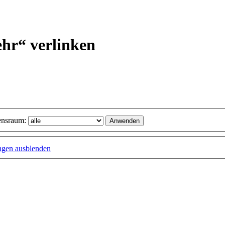
ehr“ verlinken
nsraum:
ungen ausblenden