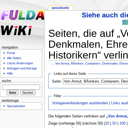
spezialseite
Siehe auch die
Seiten, die auf 
Denkmalen, Ehre
navigation
Historikern“ verli
Portal
Alle Seiten
Letzte Änderungen
←
Von Armut, BÃ¤nken, Containern, Denkmalen, Ehren
Anfragen und Anträge
Links auf diese Seite
Hilfe
suche
Seite:
Filter
werkzeuge
Vorlageneinbindungen ausblenden
|
Links aus
Spezialseiten
Die folgenden Seiten verlinken auf
„
Von Armut,
Zeige (vorherige 50) (nächste 50) (
20
|
50
|
100