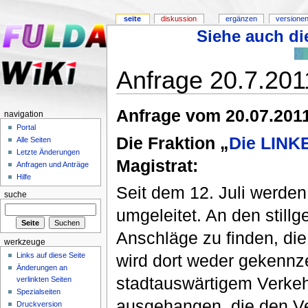
seite
diskussion
ergänzen
versionen
Siehe auch die
Anfrage 20.7.201
Anfrage vom 20.07.201
navigation
Portal
Die Fraktion „
Die LINKE
Alle Seiten
Letzte Änderungen
Magistrat:
Anfragen und Anträge
Hilfe
Seit dem 12. Juli werden
suche
umgeleitet. An den stillge
Anschläge zu finden, die
werkzeuge
Links auf diese Seite
wird dort weder gekennz
Änderungen an
stadtauswärtigem Verkeh
verlinkten Seiten
Spezialseiten
ausgehangen, die den Ver
Druckversion