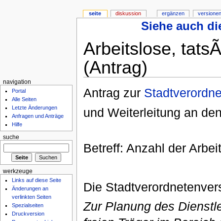
seite
diskussion
ergänzen
versionen
Siehe auch die
Arbeitslose, tats
(Antrag)
navigation
Antrag zur
Stadtverordn
Portal
Alle Seiten
Letzte Änderungen
und Weiterleitung an de
Anfragen und Anträge
Hilfe
suche
Betreff: Anzahl der Arbe
werkzeuge
Links auf diese Seite
Die Stadtverordnetenve
Änderungen an
verlinkten Seiten
Zur Planung des Dienstl
Spezialseiten
Druckversion