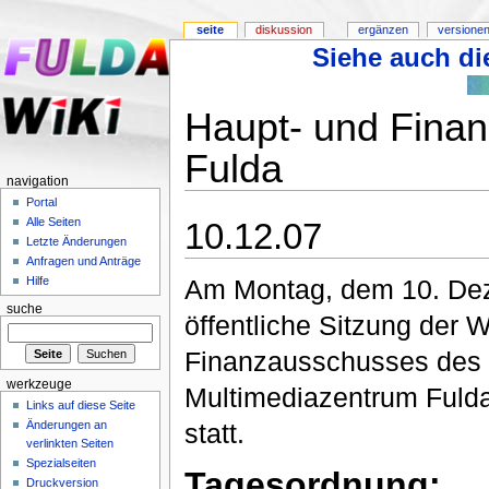
seite
diskussion
ergänzen
versionen
Siehe auch die
Haupt- und Fina
Fulda
navigation
Portal
Alle Seiten
10.12.07
Letzte Änderungen
Anfragen und Anträge
Am Montag, dem 10. Deze
Hilfe
suche
öffentliche Sitzung der
Finanzausschusses des 
werkzeuge
Multimediazentrum Fulda
Links auf diese Seite
statt.
Änderungen an
verlinkten Seiten
Spezialseiten
Tagesordnung:
Druckversion