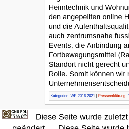
Heimtechnik und Wohnung
den angepeilten online H
und die Aufenthaltsqual
auch zentrumsnahe fusslä
Events, die Anbindung a
Fortbewegungsmittel (Rad
Standort nicht gerecht u
Rolle. Somit können wir 
Unternehmensentscheidun
Kategorien
:
WP 2016-2021
|
Presseerklärung
|
Diese Seite wurde zuletz
geändert.
Diese Seite wurde 