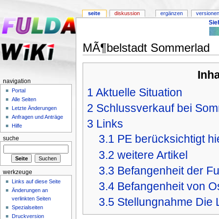
seite
diskussion
ergänzen
versionen
Sie
MÃ¶belstadt Sommerlad
Inh
navigation
1
Aktuelle Situation
Portal
Alle Seiten
2
Schlussverkauf bei Somm
Letzte Änderungen
Anfragen und Anträge
3
Links
Hilfe
3.1
PE berücksichtigt hi
suche
3.2
weitere Artikel
3.3
Befangenheit der Fu
werkzeuge
Links auf diese Seite
3.4
Befangenheit von 
Änderungen an
verlinkten Seiten
3.5
Stellungnahme Die 
Spezialseiten
Druckversion