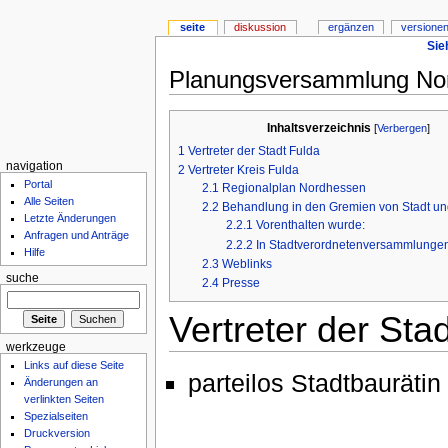
seite
diskussion
ergänzen
versionen
Sie
Planungsversammlung No
Inhaltsverzeichnis
[
Verbergen
]
1
Vertreter der Stadt Fulda
navigation
2
Vertreter Kreis Fulda
Portal
2.1
Regionalplan Nordhessen
Alle Seiten
2.2
Behandlung in den Gremien von Stadt un
Letzte Änderungen
2.2.1
Vorenthalten wurde:
Anfragen und Anträge
2.2.2
In Stadtverordnetenversammlunge
Hilfe
2.3
Weblinks
suche
2.4
Presse
Vertreter der Sta
werkzeuge
Links auf diese Seite
parteilos Stadtbaurätin
Änderungen an
verlinkten Seiten
Spezialseiten
Druckversion