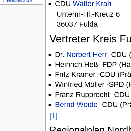
Permanenter Link
CDU
Walter Krah
Unterm-Hl.-Kreuz 6
36037 Fulda
Vertreter Kreis F
Dr.
Norbert Herr
-CDU (
Heinrich Heß -FDP (Ha
Fritz Kramer -CDU (Pr
Winfried Möller -SPD 
Franz Rupprecht -CDU
Bernd Woide
- CDU (Pr
[1]
Regionalplan Nord