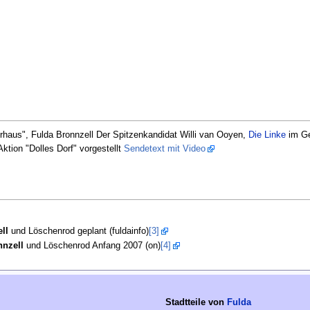
rhaus", Fulda Bronnzell Der Spitzenkandidat Willi van Ooyen,
Die Linke
im Ge
ktion "Dolles Dorf" vorgestellt
Sendetext mit Video
ll
und Löschenrod geplant (fuldainfo)
[3]
nnzell
und Löschenrod Anfang 2007 (on)
[4]
Stadtteile von
Fulda