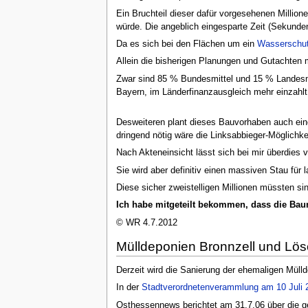
Ein Bruchteil dieser dafür vorgesehenen Millio
würde. Die angeblich eingesparte Zeit (Sekunde
Da es sich bei den Flächen um ein
Wasserschut
Allein die bisherigen Planungen und Gutachten 
Zwar sind 85 % Bundesmittel und 15 % Landesmi
Bayern, im Länderfinanzausgleich mehr einzahlt
Desweiteren plant dieses Bauvorhaben auch eine
dringend nötig wäre die Linksabbieger-Möglich
Nach Akteneinsicht lässt sich bei mir überdies
Sie wird aber definitiv einen massiven Stau für l
Diese sicher zweistelligen Millionen müssten sin
Ich habe mitgeteilt bekommen, dass die B
© WR 4.7.2012
Mülldeponien Bronnzell und Lö
Derzeit wird die Sanierung der ehemaligen Mülld
In der
Stadtverordnetenverammlung am 10 Juli 
Osthessennews berichtet am 31.7.06 über die 