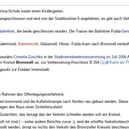
-Anna-Schule sowie einen Kindergarten.
angeschlossen und wird von der Stadtbuslinie 6 angefahren, es gibt auch Ve
ahnlinie
, die beide geschlossen wurden. Die Trasse der Bahnlinie Fulda-
Gers
 Lüdermünd,
Kämmerzell
, Gläserzell, Horas, Fulda Auen nach Bronnzell verläuft
baurätin
Cornelia Zuschke
in der
Stadtverordnetenversammlung im Juli 2006
A
n Kreisel
Bronnzell
ua. zur Verbesserung Anschluss B 254
[1]
Karte als P
gpunkt zur Fuldaer Innenstadt.
im Rahmen des Offenlegungsverfahrens.
üden kommend und die Auffahrtsrampe nach Norden neu gebaut werden. Diese 
wegen des Baus einer Schleifenzufahrt.
tachten, das besagt das der Verkehr schneller werden soll am Kreisel.
oft rot sind ( – siehe andere Berichte zuvor -), wird die erhoffte Verkehrsbes
tellt werden, bringt es nichts den Verkehr des Bronnzeller Kreisels beschleun