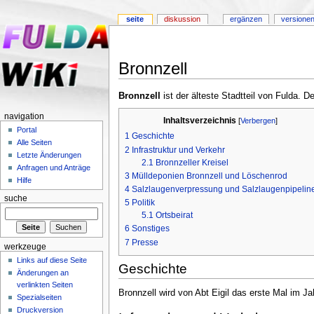
seite
diskussion
ergänzen
versionen
Bronnzell
Bronnzell
ist der älteste Stadtteil von Fulda. 
navigation
Inhaltsverzeichnis
[
Verbergen
]
Portal
1
Geschichte
Alle Seiten
2
Infrastruktur und Verkehr
Letzte Änderungen
2.1
Bronnzeller Kreisel
Anfragen und Anträge
3
Mülldeponien Bronnzell und Löschenrod
Hilfe
4
Salzlaugenverpressung und Salzlaugenpipelin
suche
5
Politik
5.1
Ortsbeirat
6
Sonstiges
7
Presse
werkzeuge
Links auf diese Seite
Geschichte
Änderungen an
verlinkten Seiten
Bronnzell wird von Abt Eigil das erste Mal im J
Spezialseiten
Druckversion