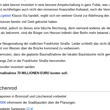
nen wäre besser investiert in eine bessere Ampelschaltung in ganz Fulda; was
n) rechtfertigen auch nicht den immensen finanziellen Aufwand, noch die Ve
zgebiet
Klasse IIIa handelt, ergibt sich ein weiterer Grund zur Ablehnung de
müssen bereits viel Geld gekostet haben.
ttel, jedoch ist dieses eine falsche Rechnung, denn niemand anderes als de
 als bekommt, sind die Bürger von Hessen indirekt über Berlin mehr belastet
 Neugestaltung der südlichen Frankfurter Straße. Leider schließt das nicht
keit von Westen über die Brücke kommend zu verbessern.
 vermuten, dass die geplante Baumaßnahme der lokalen Bauindustrie nicht gen
ange Zeit in der Frankfurter Straße hervorrufen.
nvoller investiert werden.
aumaßnahme 70 MILLIONEN EURO kosten soll.
schenrod
eponien in Bronnzell und Löschenrod vorbreitet.
2006
informierte die Stadtbaurätin über die Planungen.
geplante Sanierung
[2]