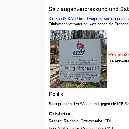
Salzlaugenverpressung und Sal
Die
KundS KALI GmbH verpreßt seit mindestens
Trinkwasserversorgung, was haben die Probebohr
Welchen Zwe
[[|
]]
Die Antworte
Politik
Bedingt durch den Widerstand gegen die ICE Sch
Ortsbeirat
Renkert, Reinhold, Ortsvorsteher CDU
Ihrig, Stefan stellv. Ortsvorsteher CDU