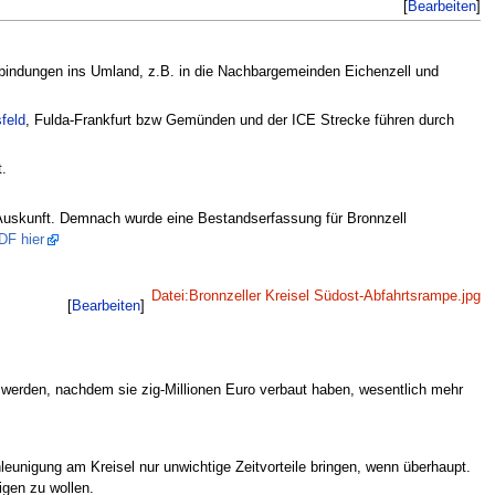
[
Bearbeiten
]
rbindungen ins Umland, z.B. in die Nachbargemeinden Eichenzell und
feld
, Fulda-Frankfurt bzw Gemünden und der ICE Strecke führen durch
.
uskunft. Demnach wurde eine Bestandserfassung für Bronnzell
DF hier
Datei:Bronnzeller Kreisel Südost-Abfahrtsrampe.jpg
[
Bearbeiten
]
werden, nachdem sie zig-Millionen Euro verbaut haben, wesentlich mehr
chleunigung am Kreisel nur unwichtige Zeitvorteile bringen, wenn überhaupt.
igen zu wollen.