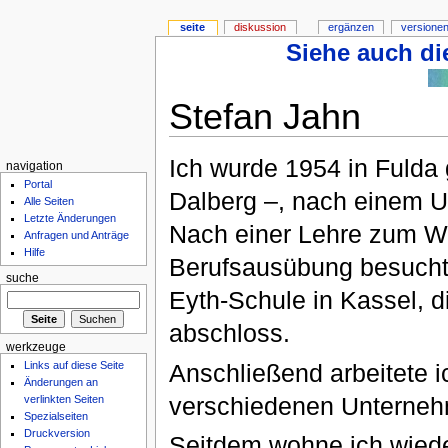
seite
diskussion
ergänzen
versionen
Siehe auch die
Stefan Jahn
Ich wurde 1954 in Fulda
navigation
Portal
Dalberg –, nach einem 
Alle Seiten
Letzte Änderungen
Nach einer Lehre zum W
Anfragen und Anträge
Hilfe
Berufsausübung besuchte
suche
Eyth-Schule in Kassel, di
abschloss.
werkzeuge
Anschließend arbeitete i
Links auf diese Seite
Änderungen an
verschiedenen Unterne
verlinkten Seiten
Spezialseiten
Druckversion
Seitdem wohne ich wieder