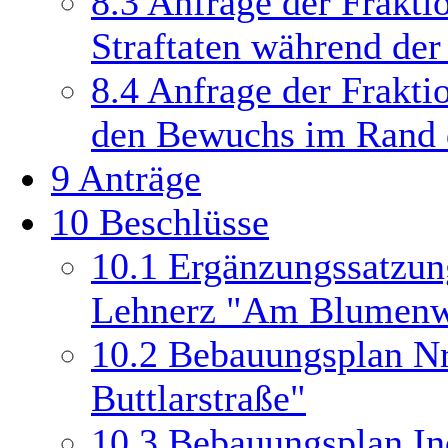
8.3
Anfrage der Frakti
Straftaten während der
8.4
Anfrage der Frakti
den Bewuchs im Rand d
9
Anträge
10
Beschlüsse
10.1
Ergänzungssatzung
Lehnerz "Am Blumen
10.2
Bebauungsplan Nr.
Buttlarstraße"
10.3
Bebauungsplan In