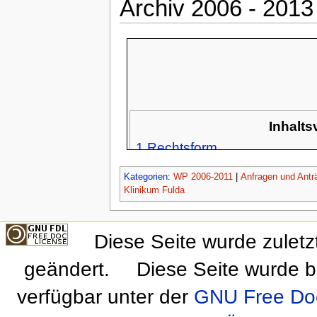
Archiv 2006 - 2013
Inhalts
1
Rechtsform
2
Klinikum Fulda in der Coron
Kategorien
:
WP 2006-2011
|
Anfragen und Antr
2.1
Erfolg der Anträge Die
Klinikum Fulda
3
Archiv 2006 - 2013
4
Rechtsform
Diese Seite wurde zuletz
4.1
Zur Abholzung des The
4.2
Akteneinsicht Klinikum
geändert.
Diese Seite wurde b
4.2.1
Presseerklärung: 
verfügbar unter der
GNU Free Doc
4.2.2
Wie ging es weiter