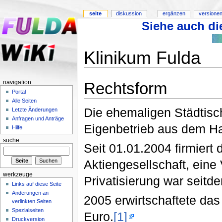
seite
diskussion
ergänzen
versionen
Siehe auch die
Klinikum Fulda
Rechtsform
navigation
Portal
Alle Seiten
Die ehemaligen Städtisc
Letzte Änderungen
Anfragen und Anträge
Eigenbetrieb aus dem Ha
Hilfe
suche
Seit 01.01.2004 firmiert
Aktiengesellschaft, eine 
werkzeuge
Privatisierung war seitd
Links auf diese Seite
Änderungen an
2005 erwirtschaftete das
verlinkten Seiten
Spezialseiten
Euro.
[1]
Druckversion