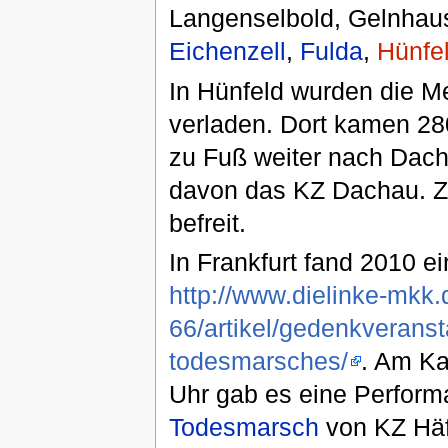
Langenselbold, Gelnhau
Eichenzell
,
Fulda
,
Hünfe
In Hünfeld wurden die 
verladen. Dort kamen 28
zu Fuß weiter nach Dacha
davon das KZ Dachau. Z
befreit.
In Frankfurt fand 2010 e
http://www.dielinke-mkk.d
66/artikel/gedenkveranst
todesmarsches/
. Am Ka
Uhr gab es eine Perform
Todesmarsch
von KZ Häf