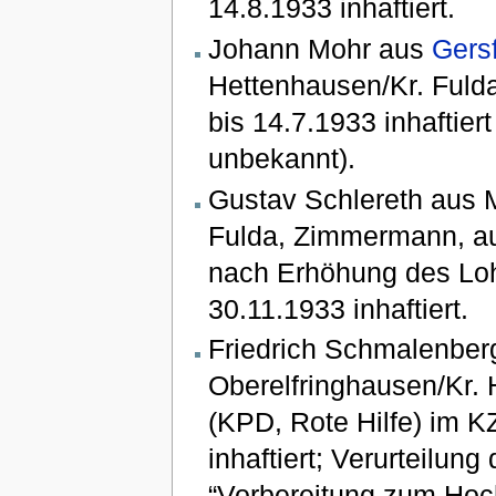
14.8.1933 inhaftiert.
Johann Mohr aus
Gers
Hettenhausen/Kr. Fulda
bis 14.7.1933 inhaftier
unbekannt).
Gustav Schlereth aus M
Fulda, Zimmermann, au
nach Erhöhung des Loh
30.11.1933 inhaftiert.
Friedrich Schmalenberg
Oberelfringhausen/Kr.
(KPD, Rote Hilfe) im K
inhaftiert; Verurteilu
“Vorbereitung zum Hoch