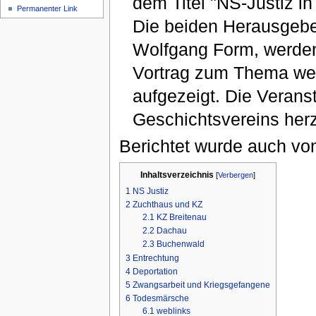
dem Titel "NS-Justiz in
Permanenter Link
Die beiden Herausgeber
Wolfgang Form, werden
Vortrag zum Thema wer
aufgezeigt. Die Veranst
Geschichtsvereins herzl
Berichtet wurde auch von
Inhaltsverzeichnis
[
Verbergen
]
1
NS Justiz
2
Zuchthaus und KZ
2.1
KZ Breitenau
2.2
Dachau
2.3
Buchenwald
3
Entrechtung
4
Deportation
5
Zwangsarbeit und Kriegsgefangene
6
Todesmärsche
6.1
weblinks