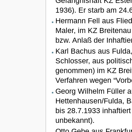
Gefängnishaft KZ Este
1936). Er starb am 24.6
Hermann Fell aus Flied
Maler, im KZ Breitenau
bzw. Anlaß der Inhafti
Karl Bachus aus Fulda,
Schlosser, aus politis
genommen) im KZ Breite
Verfahren wegen “Vorbe
Georg Wilhelm Füller 
Hettenhausen/Fulda, B
bis 28.7.1933 inhaftier
unbekannt).
Otto Gebe aus Frankfur