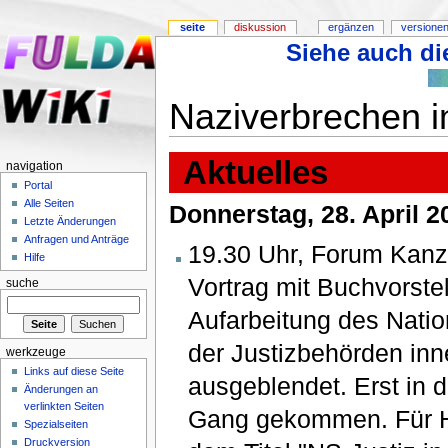
seite
diskussion
ergänzen
versionen
Siehe auch die
Naziverbrechen i
Aktuelles
navigation
Portal
Alle Seiten
Donnerstag, 28. April 2
Letzte Änderungen
Anfragen und Anträge
19.30 Uhr, Forum Kanzl
Hilfe
Vortrag mit Buchvorstel
suche
Aufarbeitung des Natio
der Justizbehörden in
werkzeuge
Links auf diese Seite
ausgeblendet. Erst in d
Änderungen an
verlinkten Seiten
Gang gekommen. Für He
Spezialseiten
Druckversion