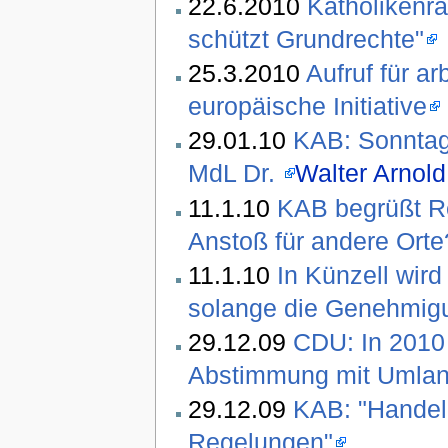
22.6.2010
Katholikenra
schützt Grundrechte"
25.3.2010
Aufruf für a
europäische Initiative
29.01.10
KAB: Sonntags
MdL Dr.
Walter Arnold
11.1.10
KAB begrüßt Re
Anstoß für andere Orte
11.1.10
In Künzell wir
solange die Genehmigun
29.12.09
CDU: In 2010 
Abstimmung mit Umlan
29.12.09
KAB: "Handel
Regelungen"