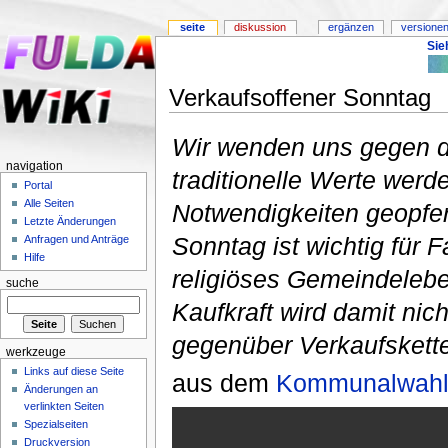
seite
diskussion
ergänzen
versionen
Sie
Verkaufsoffener Sonntag
Wir wenden uns gegen d
navigation
traditionelle Werte werd
Portal
Alle Seiten
Notwendigkeiten geopfer
Letzte Änderungen
Sonntag ist wichtig für F
Anfragen und Anträge
Hilfe
religiöses Gemeindelebe
suche
Kaufkraft wird damit nic
gegenüber Verkaufskett
werkzeuge
Links auf diese Seite
aus dem
Kommunalwahlp
Änderungen an
verlinkten Seiten
Spezialseiten
Druckversion