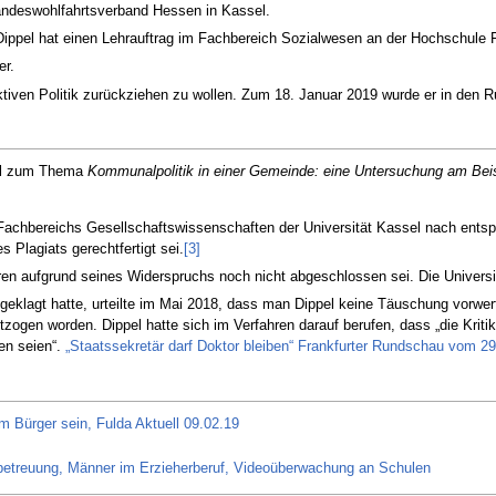
Landeswohlfahrtsverband Hessen in Kassel.
 Dippel hat einen Lehrauftrag im Fachbereich Sozialwesen an der Hochschule Fu
er.
aktiven Politik zurückziehen zu wollen. Zum 18. Januar 2019 wurde er in den 
el zum Thema
Kommunalpolitik in einer Gemeinde: eine Untersuchung am Bei
chbereichs Gesellschaftswissenschaften der Universität Kassel nach entspr
 Plagiats gerechtfertigt sei.
[3]
en aufgrund seines Widerspruchs noch nicht abgeschlossen sei. Die Universitä
 geklagt hatte, urteilte im Mai 2018, dass man Dippel keine Täuschung vorw
zogen worden. Dippel hatte sich im Verfahren darauf berufen, dass „die Krit
en seien“.
„Staatssekretär darf Doktor bleiben“ Frankfurter Rundschau vom 2
 Bürger sein, Fulda Aktuell 09.02.19
betreuung, Männer im Erzieherberuf, Videoüberwachung an Schulen