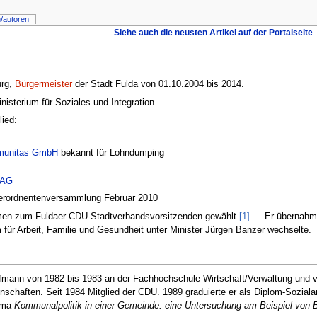
/autoren
Siehe auch die neusten Artikel auf der Portalseite
urg,
Bürgermeister
der Stadt Fulda von 01.10.2004 bis 2014.
isterium für Soziales und Integration.
lied:
unitas GmbH
bekannt für Lohndumping
 AG
verordnentenversammlung Februar 2010
men zum Fuldaer CDU-Stadtverbandsvorsitzenden gewählt
[1]
. Er übernah
für Arbeit, Familie und Gesundheit unter Minister Jürgen Banzer wechselte.
ufmann von 1982 bis 1983 an der Fachhochschule Wirtschaft/Verwaltung und
schaften. Seit 1984 Mitglied der CDU. 1989 graduierte er als Diplom-Sozialar
ema
Kommunalpolitik in einer Gemeinde: eine Untersuchung am Beispiel von 