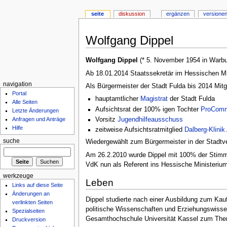
seite
diskussion
ergänzen
versionen
Wolfgang Dippel
Wolfgang Dippel
(* 5. November 1954 in Warb
Ab 18.01.2014 Staatssekretär im Hessischen Min
navigation
Als Bürgermeister der Stadt Fulda bis 2014 Mitg
Portal
hauptamtlicher
Magistrat
der Stadt Fulda
Alle Seiten
Aufsichtsrat der 100% igen Tochter
ProComm
Letzte Änderungen
Vorsitz
Jugendhilfeausschuss
Anfragen und Anträge
Hilfe
zeitweise Aufsichtsratmitglied
Dalberg-Klinik
suche
Wiedergewählt zum Bürgermeister in der Stadt
Am 26.2.2010 wurde Dippel mit 100% der Stim
VdK nun als Referent ins Hessische Ministerium 
werkzeuge
Leben
Links auf diese Seite
Änderungen an
Dippel studierte nach einer Ausbildung zum Ka
verlinkten Seiten
politische Wissenschaften und Erziehungswissen
Spezialseiten
Gesamthochschule Universität Kassel zum Th
Druckversion