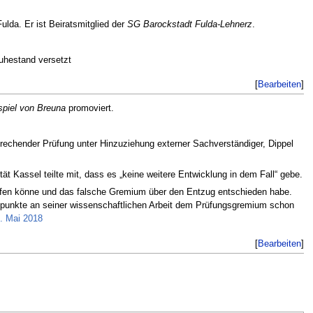
lda. Er ist Beiratsmitglied der
SG Barockstadt Fulda-Lehnerz
.
Ruhestand versetzt
[
Bearbeiten
]
spiel von Breuna
promoviert.
echender Prüfung unter Hinzuziehung externer Sachverständiger, Dippel
t Kassel teilte mit, dass es „keine weitere Entwicklung in dem Fall“ gebe.
erfen könne und das falsche Gremium über den Entzug entschieden habe.
ikpunkte an seiner wissenschaftlichen Arbeit dem Prüfungsgremium schon
9. Mai 2018
[
Bearbeiten
]