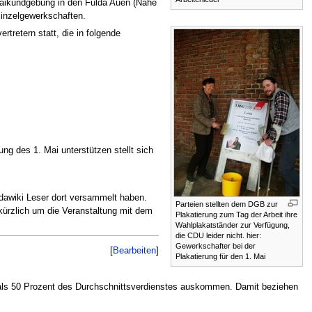
Maikundgebung in den Fulda Auen (Nähe
inzelgewerkschaften.
retern statt, die in folgende
g des 1. Mai unterstützen stellt sich
ldawiki Leser dort versammelt haben.
Parteien stellten dem DGB zur
 kürzlich um die Veranstaltung mit dem
Plakatierung zum Tag der Arbeit ihre
Wahlplakatständer zur Verfügung,
die CDU leider nicht. hier:
Gewerkschafter bei der
[
Bearbeiten
]
Plakatierung für den 1. Mai
er als 50 Prozent des Durchschnittsverdienstes auskommen. Damit beziehen