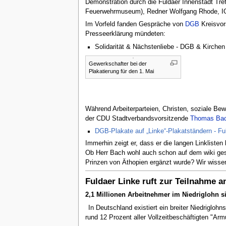
Demonstration durch die Fuldaer Innenstadt Tr
Feuerwehrmuseum), Redner Wolfgang Rhode, IG M
Im Vorfeld fanden Gespräche von
DGB
Kreisvor
Presseerklärung mündeten:
Solidarität & Nächstenliebe - DGB & Kirchen
Gewerkschafter bei der
Plakatierung für den 1. Mai
Während Arbeiterparteien, Christen, soziale Be
der CDU Stadtverbandsvorsitzende
Thomas Ba
DGB-Plakate auf „Linke“-Plakatständern - F
Immerhin zeigt er, dass er die langen Linklisten
Ob Herr Bach wohl auch schon auf dem wiki gesc
Prinzen von Äthopien ergänzt wurde? Wir wissen
Fuldaer Linke ruft zur Teilnahme 
2,1 Millionen Arbeitnehmer im Niedriglohn s
In Deutschland existiert ein breiter Niedrigl
rund 12 Prozent aller Vollzeitbeschäftigten "Arm