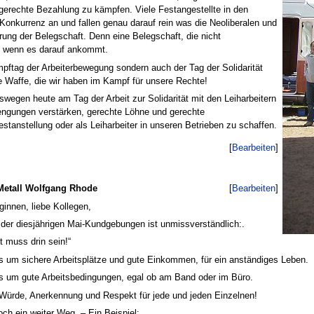
gerechte Bezahlung zu kämpfen. Viele Festangestellte in den
s Konkurrenz an und fallen genau darauf rein was die Neoliberalen und
erung der Belegschaft. Denn eine Belegschaft, die nicht
n wenn es darauf ankommt.
ampftag der Arbeiterbewegung sondern auch der Tag der Solidarität
ige Waffe, die wir haben im Kampf für unsere Rechte!
swegen heute am Tag der Arbeit zur Solidarität mit den Leiharbeitern
rengungen verstärken, gerechte Löhne und gerechte
stanstellung oder als Leiharbeiter in unseren Betrieben zu schaffen.
[
Bearbeiten
]
Metall Wolfgang Rhode
[
Bearbeiten
]
ginnen, liebe Kollegen,
 der diesjährigen Mai-Kundgebungen ist unmissverständlich:.
t muss drin sein!“
s um sichere Arbeitsplätze und gute Einkommen, für ein anständiges Leben.
s um gute Arbeitsbedingungen, egal ob am Band oder im Büro.
 Würde, Anerkennung und Respekt für jede und jeden Einzelnen!
och ein weiter Weg. – Ein Beispiel: