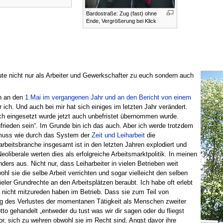
Bardostraße: Zug (fast) ohne
Ende, Vergrößerung bei Klick
ute nicht nur als Arbeiter und Gewerkschafter zu euch sondern auch
ch an den
1.Mai im vergangenen Jahr und an den Bericht von einem
ich. Und auch bei mir hat sich einiges im letzten Jahr verändert.
ich eingesetzt wurde jetzt auch unbefristet übernommen wurde.
ufrieden sein“. Im Grunde bin ich das auch. Aber ich werde trotzdem
muss wie durch das System der
Zeit und Leiharbeit
die
arbeitsbranche insgesamt ist in den letzten Jahren explodiert und
eoliberale werten dies als erfolgreiche Arbeitsmarktpolitik. In meinen
ders aus. Nicht nur, dass Leiharbeiter in vielen Betrieben weit
hl sie die selbe Arbeit verrichten und sogar vielleicht den selben
ieler Grundrechte an den Arbeitsplätzen beraubt. Ich habe oft erlebt
r nicht mitzureden haben im Betrieb. Dass sie zum Teil von
g des Verlustes der momentanen Tätigkeit als Menschen zweiter
o gehandelt „entweder du tust was wir dir sagen oder du fliegst
or, sich zu wehren obwohl sie im Recht sind, Angst davor ihre