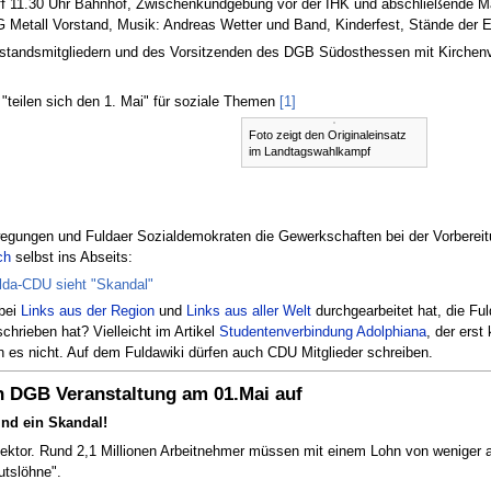
eff 11.30 Uhr Bahnhof, Zwischenkundgebung vor der IHK und abschließende 
etall Vorstand, Musik: Andreas Wetter und Band, Kinderfest, Stände der E
standsmitgliedern und des Vorsitzenden des DGB Südosthessen mit Kirchenvert
 "teilen sich den 1. Mai" für soziale Themen
[1]
Foto zeigt den Originaleinsatz
im Landtagswahlkampf
wegungen und Fuldaer Sozialdemokraten die Gewerkschaften bei der Vorbereitun
ch
selbst ins Abseits:
ulda-CDU sieht "Skandal"
 bei
Links aus der Region
und
Links aus aller Welt
durchgearbeitet hat, die Fu
hrieben hat? Vielleicht im Artikel
Studentenverbindung Adolphiana
, der erst
 es nicht. Auf dem Fuldawiki dürfen auch CDU Mitglieder schreiben.
an DGB Veranstaltung am 01.Mai auf
ind ein Skandal!
ohnsektor. Rund 2,1 Millionen Arbeitnehmer müssen mit einem Lohn von wenig
utslöhne".