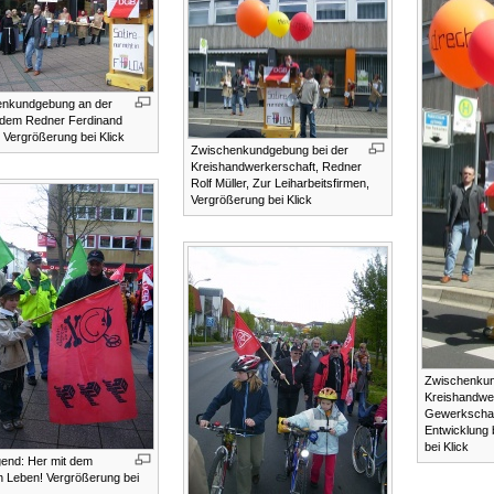
enkundgebung an der
 dem Redner Ferdinand
 Vergrößerung bei Klick
Zwischenkundgebung bei der
Kreishandwerkerschaft, Redner
Rolf Müller, Zur Leiharbeitsfirmen,
Vergrößerung bei Klick
Zwischenkun
Kreishandwe
Gewerkschaf
Entwicklung 
bei Klick
end: Her mit dem
 Leben! Vergrößerung bei