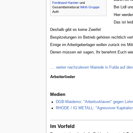
Ferdinand Hareter
und
Bei Lidl u
Gesamtbetriebsrat
Wirth Gruppe
Auth
Hier werde
Das ist lei
Deshalb gibt es keine Zweifel:
Bespitzelungen im Betrieb gehören rechtlich verf
Einige im Arbeitgeberlager wollen zurück ins Mitt
Denen müssen wir sagen, Ihr benehmt Euch wie i
.... weiter nachzulesen Mairede in Fulda auf d
Arbeiterlieder
Medien
DGB-Maidemo: "Arbeitssklaven" gegen Lohnd
RHODE / IG METALL: "Agressiver Kapitalism
Im Vorfeld