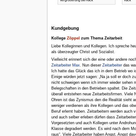
Vergrößerung bei Klick
Klick
Kundgebung
Kollege
Zöppel
zum Thema Zeitarbeit
Liebe Kolleginnen und Kollegen. Ich spreche he
als überzeugter Christ und Sozialist.
Vielleicht erinnert sich der eine oder andere no
Zeitarbeiter Max
. Nun dieser
Zeitarbeiter
das war 
Ich hatte das Glück das ich in dem Betrieb wo 
Einige würden jetzt sagen: „Na ja soll er doch z
nicht schweigen wenn ich immer wieder sehen 
Belegschaften in den Betrieben spaltet. Die Zeit
überall entstehen neue Zeitarbeitsfirmen. Viele N
Ohren ist das Zynismus den die Realität sieht an
weniger verdienen als ihre Kollegen und das obwo
Beruf erlernt haben. Zeitarbeitern werden auch v
und auch selber erleben dürfen dass Zeitarbeite
Vorgesetzten und auch Kollegen unter Androhun
Klasse degradiert werden. Es wird nach dem Mott
raus“. Viele Zeitarbeiter haben Angst, Angst dav