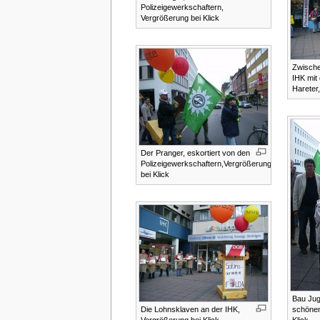
Polizeigewerkschaftern,
Vergrößerung bei Klick
Zwisch
IHK mit
Hareter,
Der Pranger, eskortiert von den
Polizeigewerkschaftern,Vergrößerung
bei Klick
Bau Jug
Die Lohnsklaven an der IHK,
schönen