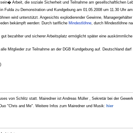
n sein� Arbeit, die soziale Sicherheit und Teilnahme am gesellschaftlichen Le
B in Fulda zu Demonstration und Kundgebung am 01.05.2008 um 11.30 Uhr am
hnen wird unterstützt. Angesichts explodierender Gewinne, Managergehälter u
den bekämpft werden: Durch tarifliche
Mindestlöhne
, durch Mindestlöhne n
n gut bezahlter und sicherer Arbeitsplatz ermöglicht später eine auskömmlic
 alle Mitglieder zur Teilnahme an der DGB Kundgebung auf. Deutschland darf 
)
uses von Schlitz statt. Mairedner ist Andreas Müller , Sekretär bei der Gewer
 Duo "Chris and Me". Weitere Infos zum Mairedner und Musik:
hier