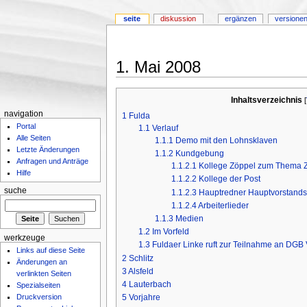
seite
diskussion
ergänzen
versionen
1. Mai 2008
Inhaltsverzeichnis
[
navigation
1
Fulda
Portal
1.1
Verlauf
Alle Seiten
1.1.1
Demo mit den Lohnsklaven
Letzte Änderungen
1.1.2
Kundgebung
Anfragen und Anträge
1.1.2.1
Kollege Zöppel zum Thema Ze
Hilfe
1.1.2.2
Kollege der Post
suche
1.1.2.3
Hauptredner Hauptvorstandsm
1.1.2.4
Arbeiterlieder
1.1.3
Medien
1.2
Im Vorfeld
werkzeuge
1.3
Fuldaer Linke ruft zur Teilnahme an DGB
Links auf diese Seite
2
Schlitz
Änderungen an
3
Alsfeld
verlinkten Seiten
4
Lauterbach
Spezialseiten
Druckversion
5
Vorjahre