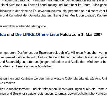
der Maidemonstration am Paulustor. Während der Demonstration soll es Zwis
 Hotel Kurfürst zum Thema Lohndumping und Tarifflucht im Raum Fulda gebe
ldaauen in der Nähe de Feuerwehrmuseums. Hauptredner ist in diesem Jahr B
- und Kulturfest der Gewerkschaften. Hier gibt es Musik von „beage“, Kabar
ter www.kreisverband-fulda.dgb.de.
lda
und
Die LINKE.Offene Liste
Fulda zum 1. Mai 2007
n getreten. Der Verlust der Erwerbsarbeit schließt Millionen Menschen von ge
en erniedrigende Bedürftigkeitsprüfungen über sich ergehen lassen und jed
 Beschäftigten, alten und jungen, Inländern und Ausländern wird immer heft
treffen nicht mehr nur eine Minderheit.
tnerinnen und Rentnern werden immer weitere Opfer abverlangt, während Un
e erhalten.
ie Gesundheitsreform und die faktischen Rentenkürzungen durch die Rente mit
innen und Bezieher sozialer Leistungen. Ehemals gewerkschaftsnahe Parteien