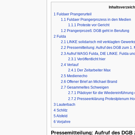
Inhaltsverzeich
1
Fuldaer Prangerurteil
1.1
Fuldaer Prangerprozess in den Medien
1.1.1
Proteste vor Gericht
1.2
Prangerprozeß: DGB geht in Berufung
2
Fulda
2.1
LINKE solidarisch mit verklagten Gewerks
2.2
Pressemitteilung: Aufruf des DGB zum 1. 
2.3
Aufruf WASG Fulda, DIE LINKE. Fulda und
2.3.1
Veröffentlicht hier
2.4
Verlauf
2.4.1
Der Zeitarbeiter Max
2.5
Medienecho
2.6
Offener Brief an Michael Brand
2.7
Gesammeltes Schweigen
2.7.1
Plädoyer für die Wiedereinführung
2.7.2
Presseerklärung Protestplenum Ho
3
Lauterbach
4
Schlitz
5
Alsfeld
6
Vorjahre
Pressemitteilung: Aufruf des DGB 