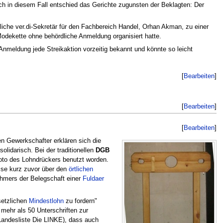
ch in diesem Fall entschied das Gerichte zugunsten der Beklagten: Der
iche ver.di-Sekretär für den Fachbereich Handel, Orhan Akman, zu einer
Modekette ohne behördliche Anmeldung organisiert hatte.
Anmeldung jede Streikaktion vorzeitig bekannt und könnte so leicht
[
Bearbeiten
]
[
Bearbeiten
]
[
Bearbeiten
]
n Gewerkschafter erklären sich die
olidarisch. Bei der traditionellen
DGB
oto des Lohndrückers benutzt worden.
esse kurz zuvor über den
örtlichen
ehmers der Belegschaft einer
Fuldaer
setzlichen
Mindestlohn
zu fordern"
mehr als 50 Unterschriften zur
Landesliste Die LINKE), dass auch