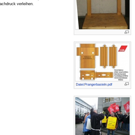
chdruck verleihen.
Datei:Prangerbasteln.pdf