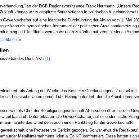
sverhandlung,“ so der DGB Regionsvorsitzende Frank Herrmann. „Unsere Recht
 Zukunft können wir zugespitzte Satireaktionen in politischen Auseinandersetz
en Gewerkschafter auf eine identische Durchführung der Aktion vom 1. Mai 2
anger kann als symbolisches Instrument der politischen Auseinandersetzung w
umping und Tarifflucht werden wir auch zukünftig mit verschiedenen Aktion
artikel hier
dien
reisverbandes Die LINKE
[1]
rleichtert, als Anfang der Woche das Kasseler Oberlandesgericht entschied, d
r ost-hessische Unternehmer Lutz Helmig gefordert, den die Arbeitnehmerver
ppe sowie als Chef der Beteiligungsgesellschaft Aton schon öfter mit den Gewe
 Urteil kassiert. Dafür erklärten die Gewerkschafter, auf eine identische Pra
rmann nannte das Urteil denn auch einen Punktsieg für die Gewerkschafter.
en gewerkschaftliche Proteste vor Gericht gezogen. So war etwa die Redakte
Hamburger Metallunternehmens Ixion & Co KG konfrontiert. Diese hatten sich 