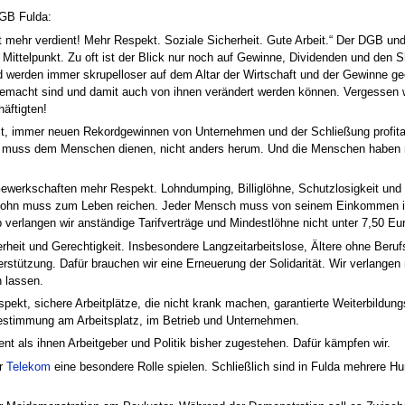
GB Fulda:
t mehr verdient! Mehr Respekt. Soziale Sicherheit. Gute Arbeit.“ Der DGB un
Mittelpunkt. Zu oft ist der Blick nur noch auf Gewinne, Dividenden und den Sh
 werden immer skrupelloser auf dem Altar der Wirtschaft und der Gewinne geo
emacht sind und damit auch von ihnen verändert werden können. Vergessen w
äftigten!
eit, immer neuen Rekordgewinnen von Unternehmen und der Schließung profit
aft muss dem Menschen dienen, nicht anders herum. Und die Menschen haben
werkschaften mehr Respekt. Lohndumping, Billiglöhne, Schutzlosigkeit und 
tslohn muss zum Leben reichen. Jeder Mensch muss von seinem Einkommen in
verlangen wir anständige Tarifverträge und Mindestlöhne nicht unter 7,50 Eur
rheit und Gerechtigkeit. Insbesondere Langzeitarbeitslose, Ältere ohne Beru
stützung. Dafür brauchen wir eine Erneuerung der Solidarität. Wir verlangen
n lassen.
pekt, sichere Arbeitplätze, die nicht krank machen, garantierte Weiterbildun
bestimmung am Arbeitsplatz, im Betrieb und Unternehmen.
t als ihnen Arbeitgeber und Politik bisher zugestehen. Dafür kämpfen wir.
er
Telekom
eine besondere Rolle spielen. Schließlich sind in Fulda mehrere H