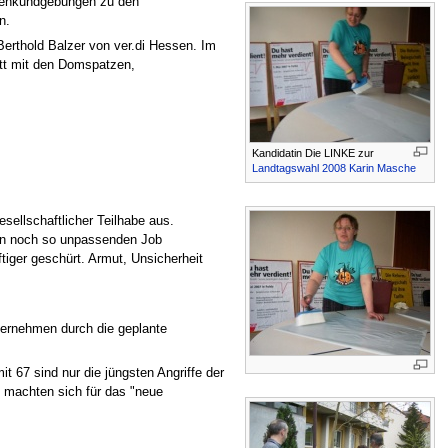
chenkundgebungen zu den
n.
erthold Balzer von ver.di Hessen. Im
ett mit den Domspatzen,
Kandidatin Die LINKE zur
Landtagswahl 2008
Karin Masche
sellschaftlicher Teilhabe aus.
en noch so unpassenden Job
iger geschürt. Armut, Unsicherheit
ternehmen durch die geplante
 67 sind nur die jüngsten Angriffe der
 machten sich für das "neue