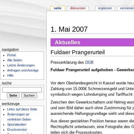
seite
diskussion
ergänzen
versionen
1. Mai 2007
Aktuelles
navigation
Fuldaer Prangerurteil
Portal
Alle Seiten
Presserklärung des
DGB
Letzte Änderungen
Fuldaer Prangerurteil aufgehoben - Gewerksc
Anfragen und Anträge
Hilfe
Vor dem Oberlandesgericht in Kassel wurde heu
suche
Zahlung von 15.000€ Schmerzensgeld und Unter
symbolisch wegen Lohndumping und Tarifflucht a
Zwischen den Gewerkschaftern und Helmig wurde h
werkzeuge
und sein Bild daher auch ohne Zustimmung für 
Links auf diese Seite
ausreichende Haftungsgrundlage sieht und dieser
Änderungen an
verlinkten Seiten
Aus dieser gestärkten Position heraus waren di
Spezialseiten
Rechtspflicht unterlassen, eine Fotografie des 
Druckversion
teilen sich die Prozesskosten.