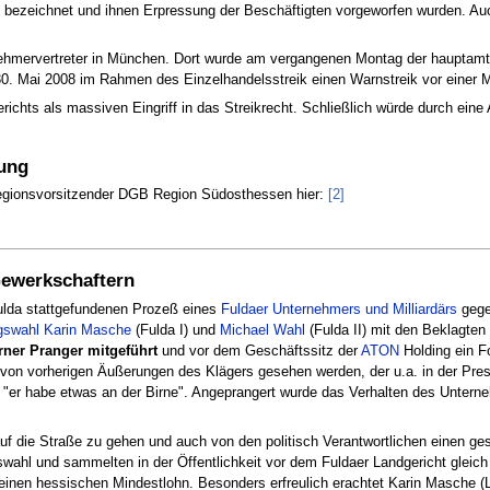
en bezeichnet und ihnen Erpressung der Beschäftigten vorgeworfen wurden. Au
ehmervertreter in München. Dort wurde am vergangenen Montag der hauptamtl
 30. Mai 2008 im Rahmen des Einzelhandelsstreik einen Warnstreik vor einer 
chts als massiven Eingriff in das Streikrecht. Schließlich würde durch eine 
ung
Regionsvorsitzender DGB Region Südosthessen hier:
[2]
Gewerkschaftern
ulda stattgefundenen Prozeß eines
Fuldaer Unternehmers und Milliardärs
gege
gswahl
Karin Masche
(Fulda I) und
Michael Wahl
(Fulda II) mit den Beklagten s
rner Pranger mitgeführt
und vor dem Geschäftssitz der
ATON
Holding ein F
st von vorherigen Äußerungen des Klägers gesehen werden, der u.a. in der Pr
 "er habe etwas an der Birne". Angeprangert wurde das Verhalten des Untern
uf die Straße zu gehen und auch von den politisch Verantwortlichen einen ge
ahl und sammelten in der Öffentlichkeit vor dem Fuldaer Landgericht gleich 
inen hessischen Mindestlohn. Besonders erfreulich erachtet Karin Masche (