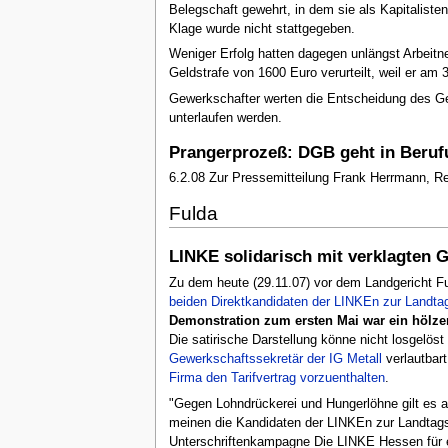
Belegschaft gewehrt, in dem sie als Kapitalist
Klage wurde nicht stattgegeben.
Weniger Erfolg hatten dagegen unlängst Arbeitn
Geldstrafe von 1600 Euro verurteilt, weil er am
Gewerkschafter werten die Entscheidung des Geri
unterlaufen werden.
Prangerprozeß: DGB geht in Beruf
6.2.08 Zur Pressemitteilung Frank Herrmann, 
Fulda
LINKE solidarisch mit verklagten 
Zu dem heute (29.11.07) vor dem Landgericht F
beiden Direktkandidaten der LINKEn zur Landta
Demonstration zum ersten Mai war ein hölze
Die satirische Darstellung könne nicht losgelö
Gewerkschaftssekretär der IG Metall
verlautbart
Firma den Tarifvertrag vorzuenthalten
.
"Gegen Lohndrückerei und Hungerlöhne gilt es a
meinen die Kandidaten der LINKEn zur Landtagsw
Unterschriftenkampagne Die LINKE Hessen für e