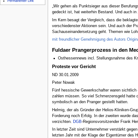
Permanenter Link
„Wir gehen als Punktsieger aus dieser Berufung
gedeckt ist, hat weiterhin Bestand. Und auch in
Im Kern besagt der Vergleich, dass die beklagt
verschiedenster Aktionen sein. Und auch der Pr
Sachauseinandersetzung geht. Themen wie Lohnd
mit freundlicher Genehmigung des Autors Original
Fuldaer Prangerprozess in den Me
Osthessennews incl. Stellungsnahme des K
Proteste vor Gericht
ND 30.01.2009
Peter Nowak
Fünf hessische Gewerkschafter waren sichtlich e
zahlen müssen. So viel Schmerzensgeld hatte de
symbolisch an den Pranger gestellt hatten.
Helmig, der als Gründer der Helios-Kliniken-Gru
Forderung noch Erfolg. In der zweiten wurde das
verzichten.
DGB
-Regionsvorsitzender Frank Her
In letzter Zeit sind Unternehmer verstärkt geg
letzten Jahr mit der Klage der Eigentümer des 