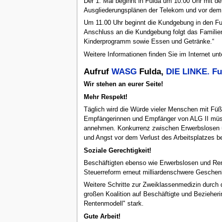
Der 1. Mai beginnt in Fulda um 10.00 Uhr mit 
Ausgliederungsplänen der Telekom und vor dem
Um 11.00 Uhr beginnt die Kundgebung in den Fu
Anschluss an die Kundgebung folgt das Familien
Kinderprogramm sowie Essen und Getränke.“
Weitere Informationen finden Sie im Internet un
Aufruf
WASG
Fulda,
DIE LINKE. Fu
Wir stehen an eurer Seite!
Mehr Respekt!
Täglich wird die Würde vieler Menschen mit Füße
Empfängerinnen und Empfänger von ALG II müss
annehmen. Konkurrenz zwischen Erwerbslosen und
und Angst vor dem Verlust des Arbeitsplatzes be
Soziale Gerechtigkeit!
Beschäftigten ebenso wie Erwerbslosen und Ren
Steuerreform erneut milliardenschwere Geschenk
Weitere Schritte zur Zweiklassenmedizin durch d
großen Koalition auf Beschäftigte und Bezieher
Rentenmodell" stark.
Gute Arbeit!