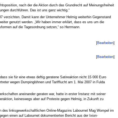
sposition, nach der die Aktion durch das Grundrecht auf Meinungsfreiheit
ungen durchführen. Das ist uns ganz wichtig.“
007 verzichten. Damit kann der Unternehmer Helmig weiterhin Gegenstand
eiter genutzt werden. „Wir haben immer erklärt, dass es uns um die
sformen auf die Tagesordnung setzen,“ so Herrmann.
[
Bearbeiten
]
[
Bearbeiten
]
ass sie für eine etwas deftig geratene Satireaktion nicht 15 000 Euro
treter wegen Dumpinglöhnen und Tarifflucht am 1. Mai 2007 in Fulda
rkschaften aneinander geraten war, hatte in erster Instanz mit seiner
ngeraktion, keineswegs aber auf Proteste gegen Helmig, in Zukunft zu
urin des linksgewerkschaftlichen Online-Magazins Labournet Mag Wompel im
gegen einen auf Labournet dokumentierten Bericht aus der Ixion-