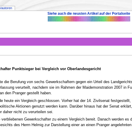
/autoren
Siehe auch die neusten Artikel auf der Portalseite
hafter Punktsieger bei Vergleich vor Oberlandesgericht
te die Berufung von sechs Gewerkschaftern gegen ein Urteil des Landgericht
lassung verurteilt, nachdem sie im Rahmen der Maidemonstration 2007 in F
n den Pranger gestellt haben.
eute ein Vergleich geschlossen. Vorher hat der 14. Zivilsenat festgestellt, 
politische Aktionen genutzt werden kann. Darüber hinaus hat der Senat erkl
 daher nicht zu verurteilen sei.
e verbliebenen Gewerkschafter zu einem Vergleich bereit. Danach werden es 
Gesichts des Herrn Helmig zur Darstellung einer an einen Pranger angelehnte