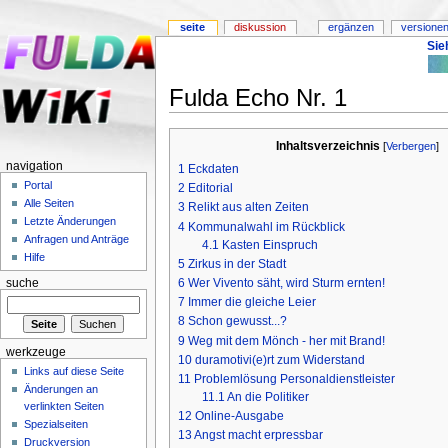
seite
diskussion
ergänzen
versionen
Sie
Fulda Echo Nr. 1
Inhaltsverzeichnis
[
Verbergen
]
navigation
1
Eckdaten
Portal
2
Editorial
Alle Seiten
3
Relikt aus alten Zeiten
Letzte Änderungen
4
Kommunalwahl im Rückblick
Anfragen und Anträge
4.1
Kasten Einspruch
Hilfe
5
Zirkus in der Stadt
6
Wer Vivento säht, wird Sturm ernten!
suche
7
Immer die gleiche Leier
8
Schon gewusst...?
9
Weg mit dem Mönch - her mit Brand!
werkzeuge
10
duramotivi(e)rt zum Widerstand
Links auf diese Seite
11
Problemlösung Personaldienstleister
Änderungen an
11.1
An die Politiker
verlinkten Seiten
12
Online-Ausgabe
Spezialseiten
13
Angst macht erpressbar
Druckversion