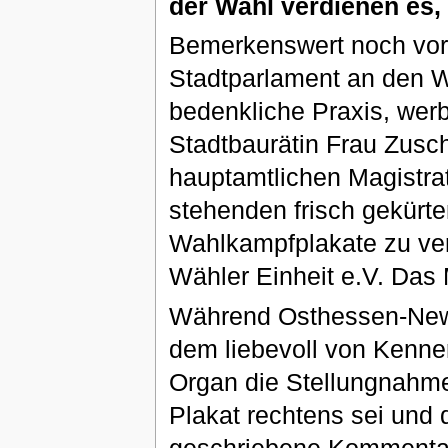
der Wahl verdienen es,
Bemerkenswert noch vor 
Stadtparlament an den W
bedenkliche Praxis, werb
Stadtbaurätin Frau Zusc
hauptamtlichen Magistra
stehenden frisch gekürt
Wahlkampfplakate zu ver
Wähler Einheit e.V. Das
Während Osthessen-News a
dem liebevoll von Kenne
Organ die Stellungnahm
Plakat rechtens sei und 
geschriebene Kommentar 