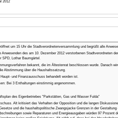
al 2012
röffnet um 15 Uhr die Stadtverordnetenversammlung und begrüßt alle Anwes
e Anwesenden des am 10. Dezember 2012 verstorbenen Stadtverordneten der
r SPD, Lothar Baumgärtel.
mungsverfahren bekannt, die im Ältestenrat beschlossen wurde. Danach wird
die Abstimmung über die Haushaltssatzung.
m Haupt- und Finanzausschuss behandelt worden ist.
sen: Bei 3 Enthaltungen einstimmig angenommen.
aftsplan des Eigenbetriebes "Parkstätten, Gas und Wasser Fulda"
chuss. Alt kritisiert das Verhalten der Opposition und die langen Diskussione
 Gesetze und die haushaltspolitische Zwangsjacke Grenzen in der Gestaltung d
chreibungen sowie Reparaturen und Energieausgaben würden 97 Prozent des