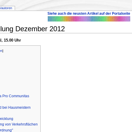
/autoren
Siehe auch die neusten Artikel auf der Portalseite
mlung Dezember 2012
l, 15.00 Uhr
en
]
rma Pro Communitas
n
nd bei Hausmeistern
wicklung
ung von Verkehrsflächen‎
Ordnung"