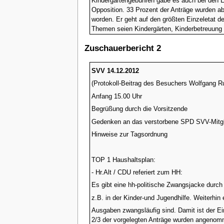
Kindergartengebühren gäbe es auch bei den E
Opposition. 33 Prozent der Anträge wurden ab
worden. Er geht auf den größten Einzeletat d
Themen seien Kindergärten, Kinderbetreuung 
mahnt eine sachliche Diskussion aller zur Hil
Zuschauerbericht 2
sei auch die Beschäftigung in der "proCom" 
auasreichend, für "die Linke" sei dies ein "k
ethische und moralische Grundsätze nicht an
SVV 14.12.2012
Kommentar:
In einem persönlichen Gespräch 
(Protokoll-Beitrag des Besuchers Wolfgang R
LINKE bezeichne die proCom als kapitalistisc
Anfang 15.00 Uhr
erwiederte Herr Alt süffisant, dass er "das w
nichts anderes übrig bliebe, als ihre Ausgabe
Begrüßung durch die Vorsitzende
Im Anschluss folgen die Stellungnahmen der Fr
Gedenken an das verstorbene SPD SVV-Mitgl
Herr Stollberg (CDU) nimmt in der Haushalts
Hinweise zur Tagsordnung
Jahres gehe er zum Ende des Jahres von eine
für Erzieherinnen und der Fortsetzung der S
TOP 1 Haushaltsplan:
"von Blindheit geschlagen". Man solle zur Ke
Zuschüsse gewährt wurden und betont weitere 
- Hr.Alt / CDU referiert zum HH:
auf Schwimmbäder, Theater und kulturelle Ein
Es gibt eine hh-politische Zwangsjacke durch
Radwege und Gehwege werden im Verbund mit 
z.B. in der Kinder-und Jugendhilfe. Weiterhin
geplanten Investitionen in den Neubau des O
Ausgaben zwangsläufig sind. Damit ist der Ei
Kommentar: Die Lobhudelei des Redners der Me
2/3 der vorgelegten Anträge wurden angenomme
anhaltende Kritik an Kosten und Gestaltung in 