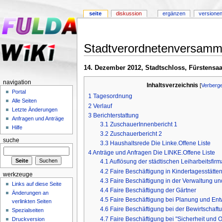
seite
diskussion
ergänzen
versionen
Stadtverordnetenversam
14. Dezember 2012, Stadtschloss, Fürstensaa
navigation
Inhaltsverzeichnis
[
Verberg
Portal
1
Tagesordnung
Alle Seiten
2
Verlauf
Letzte Änderungen
3
Berichterstattung
Anfragen und Anträge
3.1
ZuschauerInnenbericht 1
Hilfe
3.2
Zuschauerbericht 2
suche
3.3
Haushaltsrede Die Linke.Offene Liste
4
Anträge und Anfragen Die LINKE.Offene Liste
4.1
Auflösung der städtischen Leiharbeitsfi
4.2
Faire Beschäftigung in Kindertagesstätte
werkzeuge
4.3
Faire Beschäftigung in der Verwaltung u
Links auf diese Seite
4.4
Faire Beschäftigung der Gärtner
Änderungen an
4.5
Faire Beschäftigung bei Planung und Ent
verlinkten Seiten
4.6
Faire Beschäftigung bei der Bewirtschaft
Spezialseiten
4.7
Faire Beschäftigung bei "Sicherheit und 
Druckversion