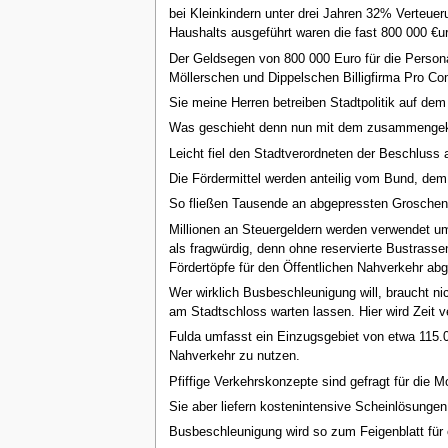
Der Verkehr entwickelt sich zur nächtlichen 
Oppositionsfraktionen, der Haushalt sei nicht
bei Kleinkindern unter drei Jahren 32% Verteue
des Wohnungsbaus, des Theaters sowie dem A
Haushalts ausgeführt waren die fast 800 000 €ur
Gewerbegebiet-West sei zu weit von der Autob
Er spricht von der Opposition als "Betonfrak
Der Geldsegen von 800 000 Euro für die Persona
Bezahlbarer Wohnraum wird knapper in Fulda, 
Ausführungen Linders (SPD) zur proCommunita
Möllerschen und Dippelschen Billigfirma Pro Co
Verantwortung. Selbst Bundesminister Ramsa
Jennemann habe eine andere Position eingeno
Sie meine Herren betreiben Stadtpolitik auf dem
dies ein politischer Streit sei. Er weist die 
wenig in den sozialen Wohnungsbau geflossen 
iGZ) zahle. Möller berichtet, dass er von d
Was geschieht denn nun mit dem zusammengek
Verfügung für den Stadtteil erhalten. Die SPD 
erwähnt, nicht gemeint und nicht kritisiert, 
Leicht fiel den Stadtverordneten der Beschluss 
Beim HH werden sie zu einigen Teilen sich en
für die breite Übereinstimmung bei Grundsat
Die Fördermittel werden anteilig vom Bund, dem
Haupt- und Finanzausschuss sagt er dies für
sie ablehnen, nur einige werden sie zustimme
oder hessischen Klinikenverbund gesprochen 
So fließen Tausende an abgepressten Groschen 
ablehnen, die HH-Satzung insgesamt werden 
Gesetz und fordert eine Diskussion der Grenz
Millionen an Steuergeldern werden verwendet 
"nachhaltig um Zustimmung zu dem Etat".
als fragwürdig, denn ohne reservierte Bustrassen
- Hr.Spoerer / B90-Die Grünen:
Kommentar: Dass der Oberbürgermeister den Hau
Fördertöpfe für den Öffentlichen Nahverkehr abg
Er sagt die städtischen Zuschüsse zum Kreuz
der haushaltspolitischen Zwangsjacke für vie
Wer wirklich Busbeschleunigung will, braucht n
Haushalt als sozial ausgewogen bezeichnet, a
für den Kulturkeller. Er sagt das Esperanto
am Stadtschloss warten lassen. Hier wird Zeit ve
Fraktion der LINKEN.offenen Liste umgeht un
Er sagt die HH-Abstimmung sei jedes Jahr da
Fulda umfasst ein Einzugsgebiet von etwa 115.
Im Anschluss äußert sich Bürgermeister Dippel
Nahverkehr zu nutzen.
einer Stimme Mehrheit. Die Oppositionen dag
"wunderbare Signale aus Fulda".
Pfiffige Verkehrskonzepte sind gefragt für die Mo
Er befürwortet die sparsame Haushaltspolitik 
Frau Stadbaurätin Zuschke nimmt Stellung z
Sie aber liefern kostenintensive Scheinlösungen
Stadt unter der kommunalen Aufsicht kommen 
Thema nehmen.
Busbeschleunigung wird so zum Feigenblatt für 
soziale Politik, die proCommunitas werde nic
Herr Wulff (SPD) nimmt Stellung zu den Ausf