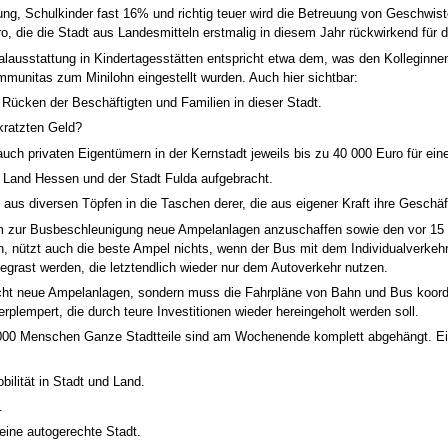
Ruhestörung, das
 sozial ausgewogen, zurück. (Anm.: siehe auch weiterer Zuschauerbericht) und
rung, Schulkinder fast 16% und richtig teuer wird die Betreuung von Geschwis
usbau der Radwege. Die fehlende Zustimmung der Opposition zum Haushalt z
o, die die Stadt aus Landesmitteln erstmalig in diesem Jahr rückwirkend für d
ahn. Bein Umbau des Bronzeller Kreisels soll Lärmschutz mit integriert werd
tion", wenn sie von sozialer Vernachlässigung spricht und bezeichnet die Fo
lausstattung in Kindertagesstätten entspricht etwa dem, was den Kolleginnen
die Stadt sei in der
s bemängelt er dessen Forderung nach Abschaffung der proCommunitas und z
mmunitas zum Minilohn eingestellt wurden. Auch hier sichtbar:
uer (CSU) erwähnte, dass zu
mmen. Möller betont, dass eine neue Überprüfung durch die Arbeitsagentur 
 Rücken der Beschäftigten und Familien in dieser Stadt.
öffentliche Darstellung der SPD zurück und spricht die Lohnquote für öffentlic
sei. Die Stadtteile sollten mehr Entscheidungsbefugnisse und Mittel zur frei
er AWO angeschrieben worden sei wegen seiner angeblichen Äußerungen zu der
ratzten Geld?
wird weiter boren.
da seine Ausführungen nicht auf die AWO bezogen gewesen seien. Als Hauptpunk
auch privaten Eigentümern in der Kernstadt jeweils bis zu 40 000 Euro für e
thalten, viele Sachen werden
zpositionen. Die Forderung nach Informationen nehme er hin und erkenne den
 Land Hessen und der Stadt Fulda aufgebracht.
 die Zukunft zu. Zur geäußerten Frage des Umgangs mit künftigen Entwicklun
n. Den Stellenplan werden sie
werden. Zur Fusion von ÜWAG und GWV verteidigt er noch einmal die Beteilig
aus diversen Töpfen in die Taschen derer, die aus eigener Kraft ihre Gesch
sie ablehnen.
führung und betont "wir möchten nicht an dem Parlament vorbei entscheiden",
um zur Busbeschleunigung neue Ampelanlagen anzuschaffen sowie den vor 15
, nützt auch die beste Ampel nichts, wenn der Bus mit dem Individualverkehr i
shalt verteidigen muss, den seine Mehrheitsfraktion aufgestellt hat, ist ver
egrast werden, die letztendlich wieder nur dem Autoverkehr nutzen.
 seien nur Ausfallbürgschaften
le Entscheidungen verantwortlich macht und hier auch die Erhöhung der Kinde
icht neue Ampelanlagen, sondern muss die Fahrpläne von Bahn und Bus koordin
ls gäbe es keine Erhöhungen, Beschränkungen und Einsparungen zu Lasten der 
 bekommt auch Zuschüsse.
rplempert, die durch teure Investitionen wieder hereingeholt werden soll.
d sich gleichzeitig vor jeder sachbezogenen Auseinandersetzung mit den Au
s Gleiche. Regierung dafür mit
000 Menschen Ganze Stadtteile sind am Wochenende komplett abgehängt. Ein
 zum Haushalt, den er ausführlich lobt und geht auf Sporers Vorwurf der "Pei
egen.
bilität in Stadt und Land.
der Stadt, da sonst die
um angesprochenen Klimaschutz und der Kritik Sporers am Umgang mit Antr
.
würde. Er bemängelt aber die große Ignoranz in Sachen Umweltpolitik, die n
eine autogerechte Stadt.
ht abgeschafft, u.a. Alleinen aufgrund dieser Sachen lehnen die B90-Die Grü
ührungen Möllers bezüglich des Infoblatts der SPD zur proCommunitas und de