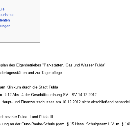
e‎‎
Tourismus
denten
ttungen
tsplan des Eigenbetriebes "Parkstätten, Gas und Wasser Fulda"
ndertagesstätten und zur Tagespflege
am Klinikum durch die Stadt Fulda
em. § 12 Abs. 4 der Geschäftsordnung SV - SV 14.12.2012
es Haupt- und Finanzausschusses am 10.12.2012 nicht abschließend behandel
sbezirke Fulda II und Fulda III
reuung an der Cuno-Raabe-Schule (gem. § 15 Hess. Schulgesetz i. V. m. § 14