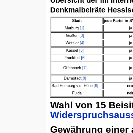
Denkmalbeiräte Hessis
Stadt
jede Partei in S
Marburg
[1]
ja
Gießen
[3]
ja
Wetzlar
[4]
ja
Kassel
[5]
ja
Frankfurt
[6]
ja
Offenbach
[7]
ja
Darmstadt
[8]
ja
Bad Homburg v.d. Höhe
[9]
nei
Fulda
nei
Wahl von 15 Beisi
Widerspruchsaus
Gewährung einer 