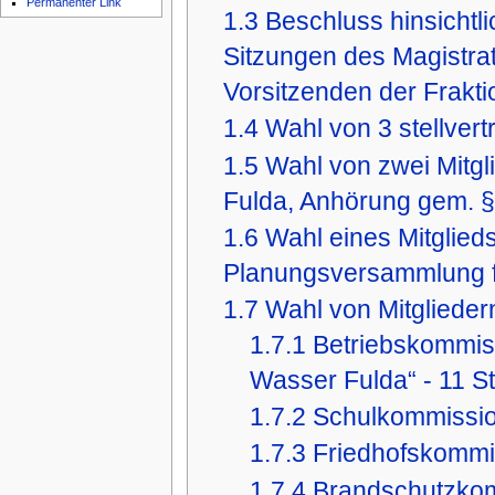
Permanenter Link
1.3
Beschluss hinsichtl
Sitzungen des Magistrat
Vorsitzenden der Frakt
1.4
Wahl von 3 stellver
1.5
Wahl von zwei Mitgl
Fulda, Anhörung gem. 
1.6
Wahl eines Mitglieds 
Planungsversammlung f
1.7
Wahl von Mitglieder
1.7.1
Betriebskommiss
Wasser Fulda“ - 11 S
1.7.2
Schulkommission
1.7.3
Friedhofskommi
1.7.4
Brandschutzko