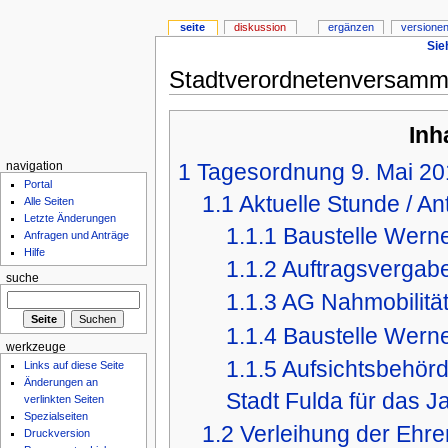
seite
diskussion
ergänzen
versionen
Sie
Stadtverordnetenversamm
Inh
1
Tagesordnung 9. Mai 20
navigation
Portal
1.1
Aktuelle Stunde / An
Alle Seiten
Letzte Änderungen
1.1.1
Baustelle Wern
Anfragen und Anträge
Hilfe
1.1.2
Auftragsvergab
suche
1.1.3
AG Nahmobilitä
1.1.4
Baustelle Wern
werkzeuge
1.1.5
Aufsichtsbehör
Links auf diese Seite
Änderungen an
Stadt Fulda für das J
verlinkten Seiten
Spezialseiten
1.2
Verleihung der Ehre
Druckversion